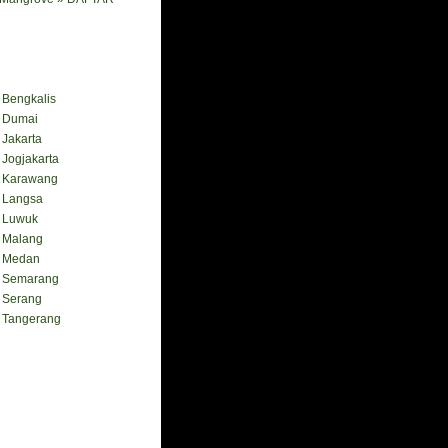
engkalis
Dumai
akarta
ogjakarta
Karawang
Langsa
Luwuk
Malang
 Medan
Semarang
Serang
Tangerang