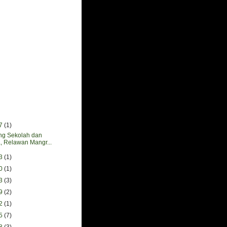
27
(1)
ng Sekolah dan
, Relawan Mangr...
13
(1)
30
(1)
23
(3)
09
(2)
02
(1)
25
(7)
18
(3)