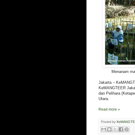
Menanam mang
Jakarta – KeMANGTE
KeMANGTEER Jakart
dan Pelihara (Ketap
Utara.
Read more »
Posted by
KeMANGTE