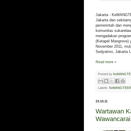
Jakarta - KeMANGTE
Jakarta dan sekitar
pemerintah dan mengh
komunitas sukarel
mengadakan program
(Ketapel Mangrove) 
November 2011, mula
Sedyatmo, Jakarta U
Read more »
Posted by
KeMANGTE
Labels:
KeMANGTEER 
23.10.11
Wartawan K
Wawancara