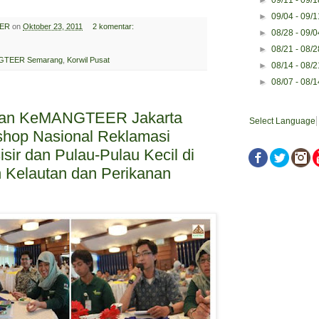
►
09/04 - 09/
ER
on
Oktober 23, 2011
2 komentar:
►
08/28 - 09/
►
08/21 - 08/
GTEER Semarang
,
Korwil Pusat
►
08/14 - 08/
►
08/07 - 08/
an KeMANGTEER Jakarta
Select Language
shop Nasional Reklamasi
sir dan Pulau-Pulau Kecil di
 Kelautan dan Perikanan