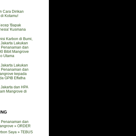
n Cara Dirikan
i Kotamu!
Cecep 'Bapak
nesia' Kusmana
isi Karbon di Bumi,
akarta Lakukan
 Penanaman dan
0 Bibit Mangrove
do Utama
akarta Lakukan
 Penanaman dan
angrove kepada
a GPIB Effatha
akarta dan HPA
nam Mangrove di
ING
 Penanaman dan
angrove » ORDER
arbon Saya » TEBUS