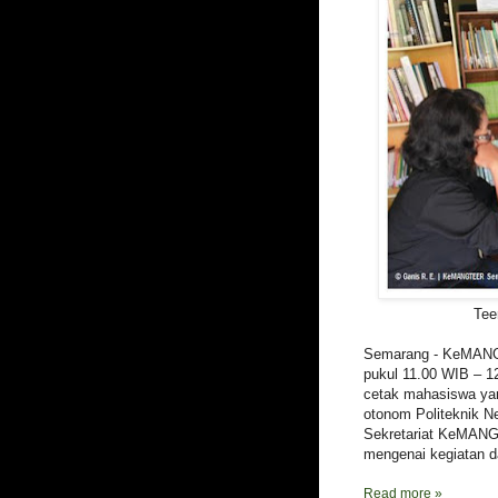
Tee
Semarang - KeMANGT
pukul 11.00 WIB – 1
cetak mahasiswa ya
otonom Politeknik N
Sekretariat KeMANG
mengenai kegiatan 
Read more »