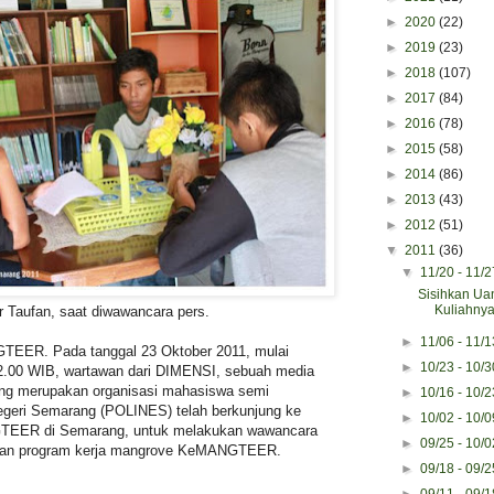
►
2020
(22)
►
2019
(23)
►
2018
(107)
►
2017
(84)
►
2016
(78)
►
2015
(58)
►
2014
(86)
►
2013
(43)
►
2012
(51)
▼
2011
(36)
▼
11/20 - 11/
Sisihkan Ua
Kuliahnya
r Taufan, saat diwawancara pers.
►
11/06 - 11/
EER. Pada tanggal 23 Oktober 2011, mulai
►
10/23 - 10/
2.00 WIB, wartawan dari DIMENSI, sebuah media
ng merupakan organisasi mahasiswa semi
►
10/16 - 10/
egeri Semarang (POLINES) telah berkunjung ke
►
10/02 - 10/
TEER di Semarang, untuk melakukan wawancara
►
09/25 - 10/
dan program kerja mangrove KeMANGTEER.
►
09/18 - 09/
►
09/11 - 09/