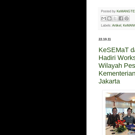
Posted by
KeMANGTE
Labels:
Artikel
,
KeMAN
22.10.11
KeSEMaT d
Hadiri Work
Wilayah Pesi
Kementerian
Jakarta