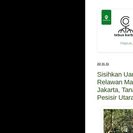
22.11.11
Sisihkan Ua
Relawan M
Jakarta, Ta
Pesisir Utar