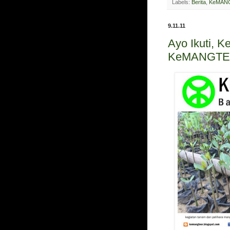
Labels:
Berita
,
KeMANG
9.11.11
Ayo Ikuti, 
KeMANGTEE