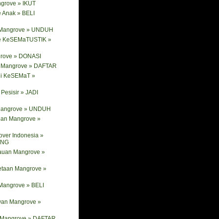
ngrove » IKUT
 Anak » BELI
 Mangrove » UNDUH
e KeSEMaTUSTIK »
rove » DONASI
ik Mangrove » DAFTAR
ni KeSEMaT »
Pesisir » JADI
 Mangrove » UNDUH
nan Mangrove »
ver Indonesia »
ANG
tauan Mangrove »
etaan Mangrove »
Mangrove » BELI
wan Mangrove »
i Mangrove » DAFTAR