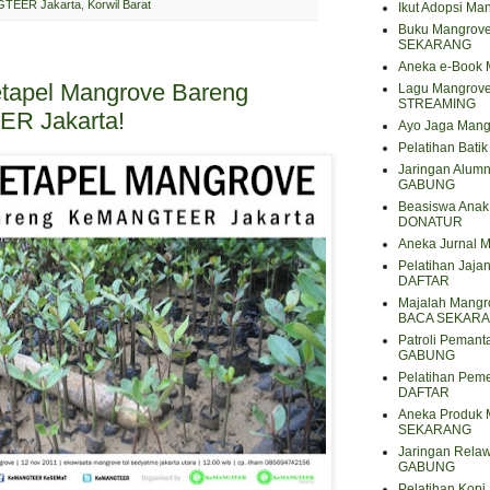
TEER Jakarta
,
Korwil Barat
Ikut Adopsi Ma
Buku Mangrove
SEKARANG
Aneka e-Book
Ketapel Mangrove Bareng
Lagu Mangrov
STREAMING
R Jakarta!
Ayo Jaga Mang
Pelatihan Bat
Jaringan Alum
GABUNG
Beasiswa Anak 
DONATUR
Aneka Jurnal
Pelatihan Jaja
DAFTAR
Majalah Mangro
BACA SEKAR
Patroli Peman
GABUNG
Pelatihan Pem
DAFTAR
Aneka Produk 
SEKARANG
Jaringan Rela
GABUNG
Pelatihan Kop