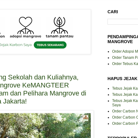
CARI
PENDAMPING
MANGROVE
Order Adopsi 
Order Tanam P
Order Tebus K
ng Sekolah dan Kuliahnya,
HAPUS JEJAK
angrove KeMANGTEER
Tebus Jejak K
nam dan Pelihara Mangrove di
Tebus Jejak Ka
a Jakarta!
Tebus Jejak K
Saya
Order Carbon N
Order Carbon O
Order Carbon F