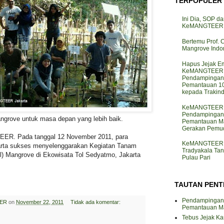
TERPOPULER
Ini Dia, SOP da
KeMANGTEER d
Bertemu Prof. 
Mangrove Indo
Hapus Jejak Em
KeMANGTEER J
Pendampingan
Pemantauan 10
kepada Trakin
KeMANGTEER J
Pendampingan
rove untuk masa depan yang lebih baik.
Pemantauan M
Gerakan Pemud
ER. Pada tanggal 12 November 2011, para
KeMANGTEER J
a sukses menyelenggarakan Kegiatan Tanam
Tradyakala Ta
el) Mangrove di Ekowisata Tol Sedyatmo, Jakarta
Pulau Pari
TAUTAN PENT
Pendampingan
ER
on
November 22, 2011
Tidak ada komentar:
Pemantauan M
Tebus Jejak K