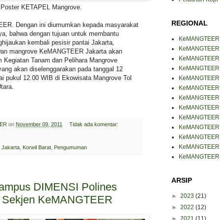
Poster KETAPEL Mangrove.
REGIONAL
ER. Dengan ini diumumkan kepada masyarakat
nya, bahwa dengan tujuan untuk membantu
KeMANGTEER
ijaukan kembali pesisir pantai Jakarta,
KeMANGTEER B
awan mangrove KeMANGTEER Jakarta akan
KeMANGTEER 
 Kegiatan Tanam dan Pelihara Mangrove
KeMANGTEER J
yang akan diselenggarakan pada tanggal 12
i pukul 12.00 WIB di Ekowisata Mangrove Tol
KeMANGTEER J
tara.
KeMANGTEER 
KeMANGTEER 
KeMANGTEER 
KeMANGTEER 
ER
on
November 09, 2011
Tidak ada komentar:
KeMANGTEER
KeMANGTEER 
KeMANGTEER 
Jakarta
,
Korwil Barat
,
Pengumuman
KeMANGTEER 
ARSIP
ampus DIMENSI Polines
►
2023
(21)
i Sekjen KeMANGTEER
►
2022
(12)
►
2021
(11)