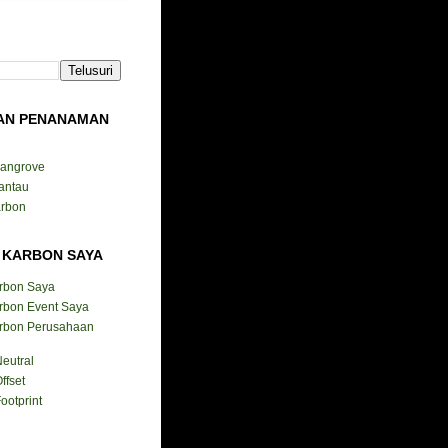
AN PENANAMAN
Mangrove
antau
arbon
 KARBON SAYA
arbon Saya
rbon Event Saya
arbon Perusahaan
eutral
ffset
ootprint