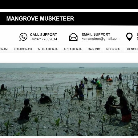
GRAM
KOLABORASI
MITRA KERJA
AREA KERJA
GABUNG
REGIONAL
PENGU