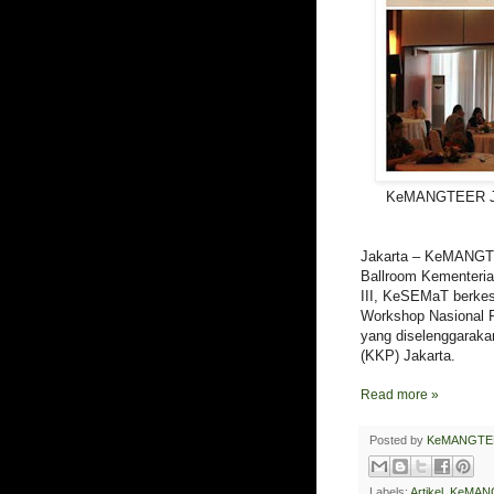
KeMANGTEER Jak
Jakarta – KeMANGTE
Ballroom Kementeria
III, KeSEMaT berke
Workshop Nasional R
yang diselenggaraka
(KKP) Jakarta.
Read more »
Posted by
KeMANGTE
Labels:
Artikel
,
KeMANG