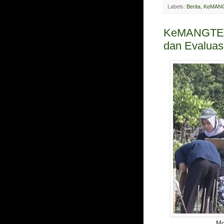
Labels:
Berita
,
KeMANG
KeMANGTEER
dan Evaluas
Mo