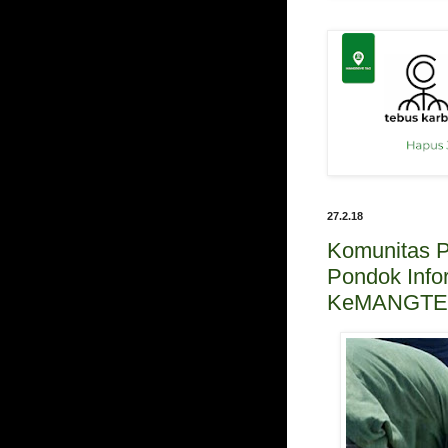
27.2.18
Komunitas P
Pondok Info
KeMANGTEE