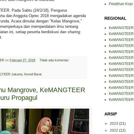
Pelatihan Kop
ER. Pada Sabtu (24/2/18), Pengurus
a dan Anggota Oprec 2018 mengadakan agenda
REGIONAL
runda. Acara dimulai dengan "Kelas Mangrove,"
k memperkaya dan memperdalam ilmu tentang
KeMANGTEER
tan ini, setiap peserta berdiskusi dan
sharing
KeMANGTEER B
t.
KeMANGTEER 
KeMANGTEER J
KeMANGTEER J
KeMANGTEER 
ER
on
Februari 27, 2018
Tidak ada komentar:
KeMANGTEER 
KeMANGTEER 
TEER Jakarta
,
Korwil Barat
KeMANGTEER 
KeMANGTEER
KeMANGTEER 
lmu Mangrove, KeMANGTEER
KeMANGTEER 
uru Propagul
KeMANGTEER 
ARSIP
►
2023
(21)
►
2022
(12)