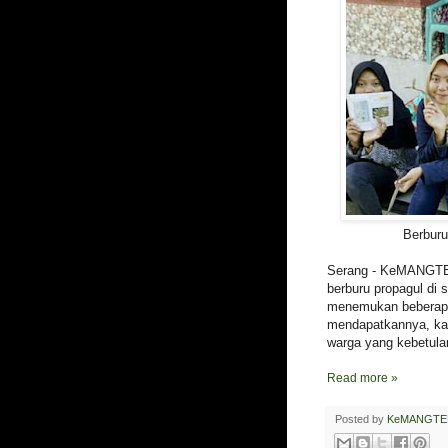
Berburu
Serang - KeMANGTEE
berburu propagul di 
menemukan beberapa
mendapatkannya, kar
warga yang kebetul
Read more »
Posted by
KeMANGTE