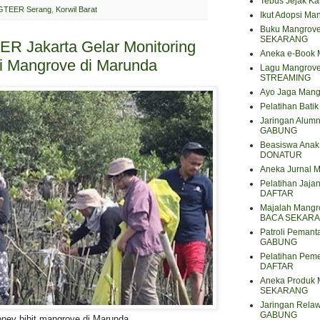
Tebus Jejak K
TEER Serang
,
Korwil Barat
Ikut Adopsi Ma
Buku Mangrove
SEKARANG
 Jakarta Gelar Monitoring
Aneka e-Book
i Mangrove di Marunda
Lagu Mangrov
STREAMING
Ayo Jaga Mang
Pelatihan Bat
Jaringan Alum
GABUNG
Beasiswa Anak 
DONATUR
Aneka Jurnal
Pelatihan Jaja
DAFTAR
Majalah Mangro
BACA SEKAR
Patroli Peman
GABUNG
Pelatihan Pem
DAFTAR
Aneka Produk 
SEKARANG
Jaringan Rela
GABUNG
nev bibit mangrove di Marunda.