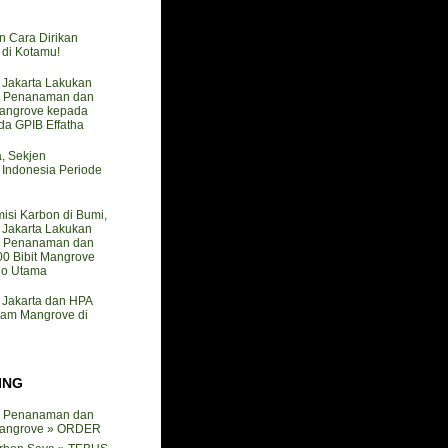
n Cara Dirikan
i Kotamu!
akarta Lakukan
 Penanaman dan
angrove kepada
a GPIB Effatha
a, Sekjen
ndonesia Periode
isi Karbon di Bumi,
akarta Lakukan
 Penanaman dan
0 Bibit Mangrove
do Utama
akarta dan HPA
nam Mangrove di
ING
 Penanaman dan
angrove » ORDER