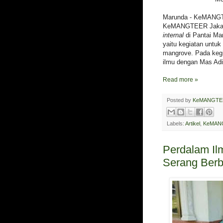
Marunda - KeMANGTE
KeMANGTEER Jakart
internal
di Pantai Ma
yaitu kegiatan untu
mangrove. Pada kegia
ilmu dengan Mas Adi
Read more »
Posted by
KeMANGTE
Labels:
Artikel
,
KeMANG
Perdalam I
Serang Berb