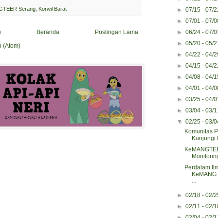
TEER Serang
,
Korwil Barat
►
07/15 - 07/
►
07/01 - 07/
►
06/24 - 07/
u
Beranda
Postingan Lama
►
05/20 - 05/
n (Atom)
►
04/22 - 04/
►
04/15 - 04/
►
04/08 - 04/
►
04/01 - 04/
►
03/25 - 04/
►
03/04 - 03/
▼
02/25 - 03/
Komunitas P
Kunjungi 
KeMANGTEER
Monitorin
Perdalam Il
KeMANGT
...
►
02/18 - 02/
►
02/11 - 02/
►
02/04 - 02/