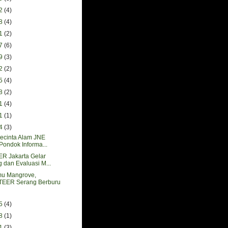
22
(4)
08
(4)
01
(2)
27
(6)
29
(3)
22
(2)
15
(4)
08
(2)
01
(4)
11
(1)
04
(3)
ecinta Alam JNE
Pondok Informa...
 Jakarta Gelar
g dan Evaluasi M...
mu Mangrove,
EER Serang Berburu
25
(4)
18
(1)
11
(3)