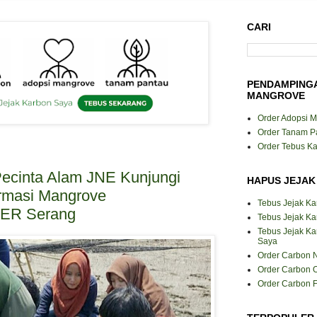
CARI
PENDAMPING
MANGROVE
Order Adopsi 
Order Tanam P
Order Tebus K
ecinta Alam JNE Kunjungi
HAPUS JEJAK
rmasi Mangrove
Tebus Jejak K
R Serang
Tebus Jejak Ka
Tebus Jejak K
Saya
Order Carbon N
Order Carbon O
Order Carbon F