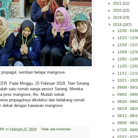
►
2021
(11)
►
2020
(22)
►
2019
(23)
▼
2018
(107)
►
12/30 - 01/
►
12/23 - 12/
►
12/16 - 12/
►
12/09 - 12/
►
12/02 - 12/
►
11/25 - 12/
 propagul, sembari belajar mangrove.
►
11/11 - 11/
►
10/21 - 10/
R. Pada Minggu, 25 Februari 2018, Teer Serang
►
09/09 - 09/
salah satu rumah warga pesisir Serang. Mereka
 jenis mangrove,
lho
. Mudah sekali
►
09/02 - 09/
ena propagulnya dikoleksi dari belakang rumah
►
08/26 - 09/
an dekat dengan kawasan mangrove.
►
08/19 - 08/
►
08/12 - 08/
►
08/05 - 08/
ER
on
Februari 27, 2018
Tidak ada komentar:
►
07/29 - 08/
►
07/22 - 07/