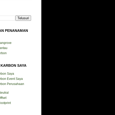
AN PENANAMAN
Mangrove
antau
arbon
 KARBON SAYA
arbon Saya
rbon Event Saya
arbon Perusahaan
eutral
ffset
ootprint