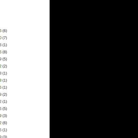
06
(6)
30
(7)
23
(1)
16
(8)
09
(5)
02
(2)
18
(1)
28
(1)
16
(1)
09
(2)
02
(1)
26
(5)
19
(3)
12
(6)
05
(1)
29
(3)