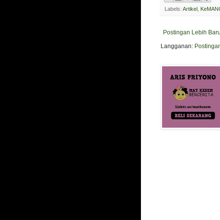
Labels:
Artikel
,
KeMANG
Postingan Lebih Bar
Langganan:
Postinga