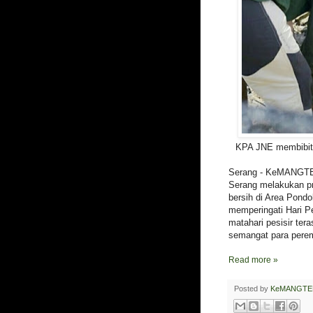
KPA JNE membibi
Serang - KeMANGTE
Serang melakukan 
bersih di Area Pond
memperingati Hari P
matahari pesisir ter
semangat para pere
Read more »
Posted by
KeMANGTE