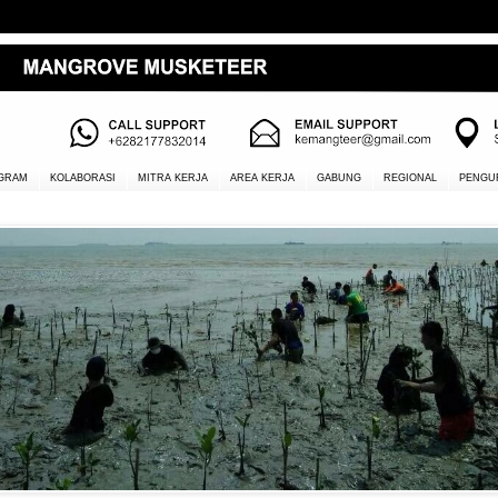
GRAM
KOLABORASI
MITRA KERJA
AREA KERJA
GABUNG
REGIONAL
PENGU