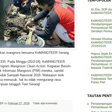
TERPOPULER
Ini Dia, SOP da
KeMANGTEER d
KeMANGTEER J
Pendampingan
Pemantauan M
Gerakan Pemud
Himatul Kholis
KeMANGTEER I
2018/2019
tkan mangrove bersama KeMANGTEER Serang.
Hapus Jejak Em
KeMANGTEER J
Pendampingan
ER. Pada Minggu (25/2/18), KeMANGTEER
Pemantauan 10
program
Mangrover Clean Action
: Kegiatan Bersih-
kepada Trakin
ok Informasi Mangrove (PIM) mereka, sambil
eduli Sampah Nasional 2018. Walaupun terik
KeMANGTEER J
Tradyakala Ta
asa menusuk, hal itu tidak mengurangi rasa
Pulau Pari
mpuan tangguh Teer Serang!
TAUTAN PENT
ER
on
Februari 27, 2018
Tidak ada komentar:
Pendampingan
Pemantauan M