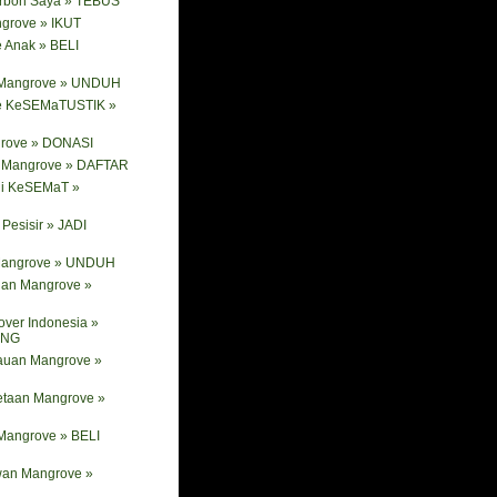
arbon Saya » TEBUS
ngrove » IKUT
 Anak » BELI
 Mangrove » UNDUH
e KeSEMaTUSTIK »
rove » DONASI
ik Mangrove » DAFTAR
ni KeSEMaT »
Pesisir » JADI
 Mangrove » UNDUH
nan Mangrove »
ver Indonesia »
ANG
tauan Mangrove »
etaan Mangrove »
Mangrove » BELI
wan Mangrove »