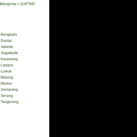
i Mangrove » DAFTAR
engkalis
Dumai
akarta
ogjakarta
Karawang
Langsa
Luwuk
Malang
 Medan
Semarang
Serang
Tangerang