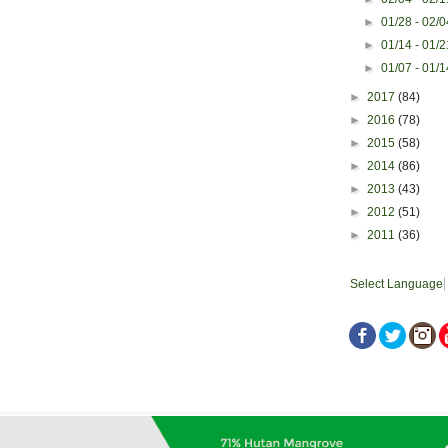
►
01/28 - 02/
►
01/14 - 01/
►
01/07 - 01/
►
2017
(84)
►
2016
(78)
►
2015
(58)
►
2014
(86)
►
2013
(43)
►
2012
(51)
►
2011
(36)
Select Language