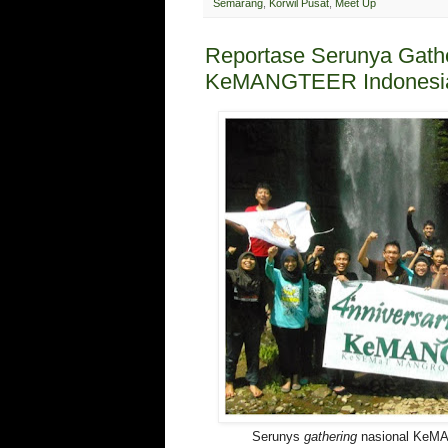
Semarang
,
Korwil Pusat
,
Meet Up
Reportase Serunya Gathe
KeMANGTEER Indonesia
Serunys
gathering
nasional KeM