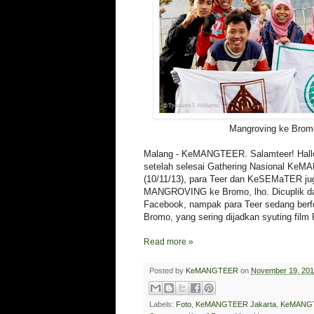
Mangroving ke Brom
Malang - KeMANGTEER. Salamteer! Hallo
setelah selesai Gathering Nasional KeM
(10/11/13), para Teer dan KeSEMaTER j
MANGROVING ke Bromo, lho. Dicuplik dari
Facebook, nampak para Teer sedang berfo
Bromo, yang sering dijadkan syuting film
Read more »
Posted by
KeMANGTEER
on
November 19, 20
Labels:
Foto
,
KeMANGTEER Jakarta
,
KeMANGT