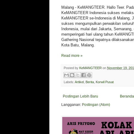
Malang - KeMANGTEER. Hallo Teer. Pada
KeMANGTEER Indonesia sukses melaksan
KeMANGTEER se-Indonesia di Malang, Jaw
sukses mengumpulkan perwakilan selu
Indonesia, mulai dari Jakarta, Semarang,
memperingati hari ulang tahun KeMANGT
Gathering Nasional tepatnya dilaksanakan
Kota Batu, Malang.
Read more »
Posted by
KeMANGTEER
on
November 19, 20
Labels:
Artikel
,
Berita
,
Korwil Pusat
Postingan Lebih Baru
Beranda
Langganan:
Postingan (Atom)