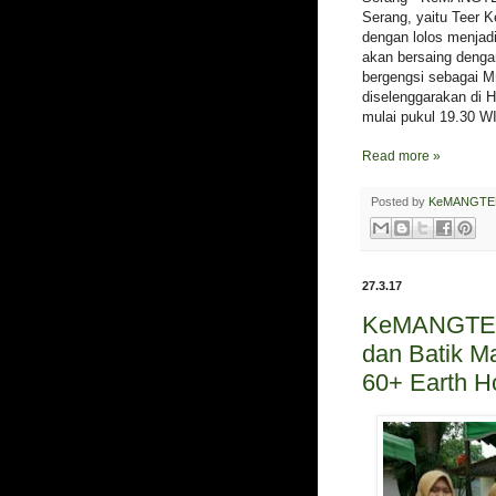
Serang, yaitu Teer K
dengan lolos menjadi
akan bersaing dengan
bergengsi sebagai 
diselenggarakan di H
mulai pukul 19.30 W
Read more »
Posted by
KeMANGTE
27.3.17
KeMANGTEER
dan Batik M
60+ Earth H