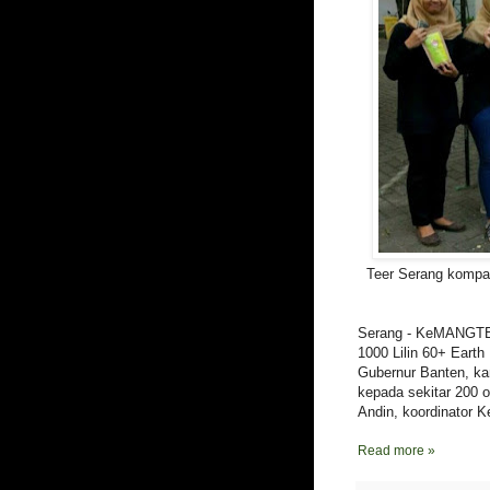
Teer Serang kompa
Serang - KeMANGTEE
1000 Lilin 60+ Eart
Gubernur Banten, k
kepada sekitar 200 
Andin, koordinator
Read more »