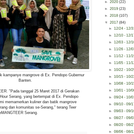
►
2020
(22)
►
2019
(23)
►
2018
(107)
▼
2017
(84)
►
12/24 - 12/
►
12/10 - 12/
►
12/03 - 12/
►
11/26 - 12/
►
11/12 - 11/
►
11/05 - 11/
►
10/22 - 10/
k kampanye mangrove di Ex. Pendopo Gubernur
►
10/15 - 10/
Banten.
►
10/08 - 10/
►
10/01 - 10/
R. "Pada tanggal 25 Maret 2017 di Gerakan
h Hour Serang, yang bertempat di Ex. Pendopo
►
09/24 - 10/
ami memamerkan kuliner dan batik mangrove
►
09/10 - 09/
orang dan komunitas se-Serang," terang Teer
►
09/03 - 09/
 KeMANGTEER Serang.
►
08/27 - 09/
►
08/20 - 08/
►
08/06 - 08/