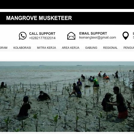
GRAM
KOLABORASI
MITRA KERJA
AREA KERJA
GABUNG
REGIONAL
PENGU