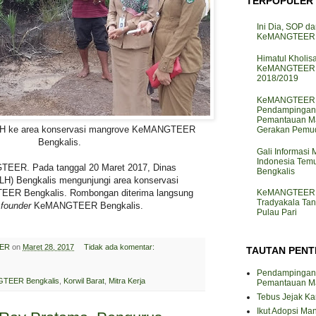
TERPOPULER
Ini Dia, SOP da
KeMANGTEER d
Himatul Kholis
KeMANGTEER I
2018/2019
KeMANGTEER J
Pendampingan
Pemantauan M
LH ke area konservasi mangrove KeMANGTEER
Gerakan Pemud
Bengkalis.
Gali Informasi
Indonesia Te
TEER. Pada tanggal 20 Maret 2017, Dinas
Bengkalis
LH) Bengkalis mengunjungi area konservasi
KeMANGTEER J
ER Bengkalis. Rombongan diterima langsung
Tradyakala Ta
u
founder
KeMANGTEER Bengkalis.
Pulau Pari
ER
on
Maret 28, 2017
Tidak ada komentar:
TAUTAN PENT
Pendampingan
TEER Bengkalis
,
Korwil Barat
,
Mitra Kerja
Pemantauan M
Tebus Jejak K
Ikut Adopsi Ma