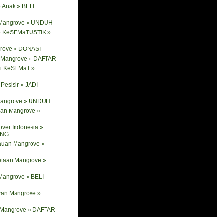
 Anak » BELI
 Mangrove » UNDUH
e KeSEMaTUSTIK »
rove » DONASI
ik Mangrove » DAFTAR
ni KeSEMaT »
Pesisir » JADI
 Mangrove » UNDUH
nan Mangrove »
ver Indonesia »
ANG
tauan Mangrove »
etaan Mangrove »
Mangrove » BELI
wan Mangrove »
i Mangrove » DAFTAR