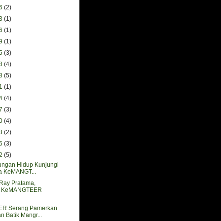
06
(2)
23
(1)
16
(1)
09
(1)
25
(3)
18
(4)
28
(5)
21
(1)
14
(4)
07
(3)
30
(4)
23
(2)
16
(3)
02
(5)
ungan Hidup Kunjungi
ja KeMANGT...
 Ray Pratama,
s KeMANGTEER
R Serang Pamerkan
n Batik Mangr...