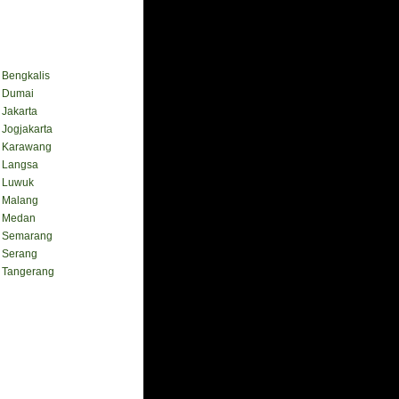
engkalis
Dumai
akarta
ogjakarta
Karawang
Langsa
Luwuk
Malang
 Medan
Semarang
Serang
Tangerang