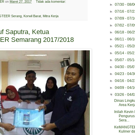
ER
on
Maret 27, 2017
Tidak ada komentar:
►
07/30 - 08/
►
07/16 - 07/
TEER Serang
,
Korwil Barat
,
Mitra Kerja
►
07/09 - 07/
►
07/02 - 07/
uf Saputra, Ketua
►
06/18 - 06/
R Semarang 2017/2018
►
06/11 - 06/
►
05/21 - 05/
►
05/14 - 05/
►
05/07 - 05/
►
04/30 - 05/
►
04/23 - 04/
►
04/16 - 04/
►
04/09 - 04/
▼
03/26 - 04/
Dinas Lingk
Area Ker
Inilah Kevin
Penguru
Sera...
KeMANGTEE
Kuliner da