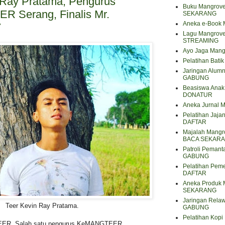
n Ray Pratama, Pengurus
Buku Mangrove
 Serang, Finalis Mr.
SEKARANG
Aneka e-Book
7
Lagu Mangrov
STREAMING
Ayo Jaga Mang
Pelatihan Bat
Jaringan Alum
GABUNG
Beasiswa Anak 
DONATUR
Aneka Jurnal
Pelatihan Jaja
DAFTAR
Majalah Mangro
BACA SEKAR
Patroli Peman
GABUNG
Pelatihan Pem
DAFTAR
Aneka Produk 
SEKARANG
Jaringan Rela
Teer Kevin Ray Pratama.
GABUNG
Pelatihan Kop
EER. Salah satu pengurus KeMANGTEER