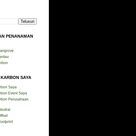
AN PENANAMAN
Mangrove
antau
arbon
 KARBON SAYA
arbon Saya
rbon Event Saya
arbon Perusahaan
eutral
ffset
ootprint