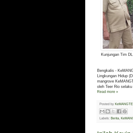
Kunjungan Tim D
Bengkalis - KeMANG
Lingkungan Hidup (D
mangrove KeMANGTE
oleh Teer Rio selak
Read more »
Posted by
KeMANGTE
Labels:
Berita
,
KeMANG