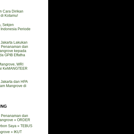
n Cara Dirikan
i Kotamu!
a, Sekjen
ndonesia Periode
akarta Lakukan
 Penanaman dan
angrove kepada
a GPIB Effatha
 Mangrove, WRI
mui KeMANGTEER
akarta dan HPA
nam Mangrove di
ING
 Penanaman dan
angrove » ORDER
arbon Saya » TEBUS
ngrove » IKUT