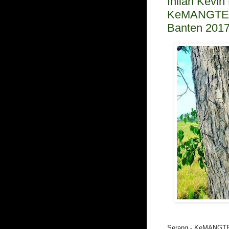
Inilah Kevi
KeMANGTEER
Banten 201
Serang - KeMANGT