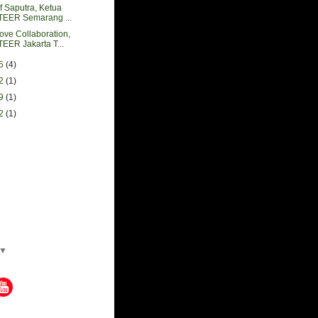
uf Saputra, Ketua
ER Semarang ...
ove Collaboration,
ER Jakarta T...
05
(4)
12
(1)
29
(1)
22
(1)
▼