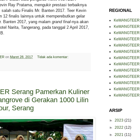
evin Ray Pratama, mengukir prestasi terbaiknya
REGIONAL
 salah satu Finalis Mr. Banten 2017. Teer Kevin
 12 finalis lainnya untuk memperebutkan gelar
KeMANGTEER
Mr. Banten 2017, yang malam
grand final
-nya akan
KeMANGTEER B
otel Narita, Tangerang, pada tanggal 2 April 2017,
KeMANGTEER 
IB.
KeMANGTEER J
KeMANGTEER J
KeMANGTEER 
ER
on
Maret 28, 2017
Tidak ada komentar:
KeMANGTEER 
KeMANGTEER 
KeMANGTEER 
KeMANGTEER
KeMANGTEER 
KeMANGTEER 
 Serang Pamerkan Kuliner
KeMANGTEER 
angrove di Gerakan 1000 Lilin
our, Serang
ARSIP
►
2023
(21)
►
2022
(12)
►
2021
(11)