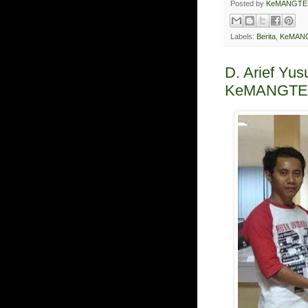
Posted by
KeMANGTE
Labels:
Berita
,
KeMANG
D. Arief Yus
KeMANGTEE