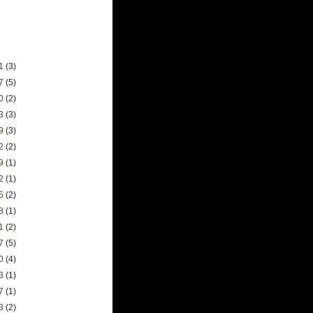
31
(3)
17
(5)
10
(2)
03
(3)
19
(3)
12
(2)
29
(1)
22
(1)
15
(2)
08
(1)
01
(2)
17
(5)
10
(4)
03
(1)
27
(1)
13
(2)