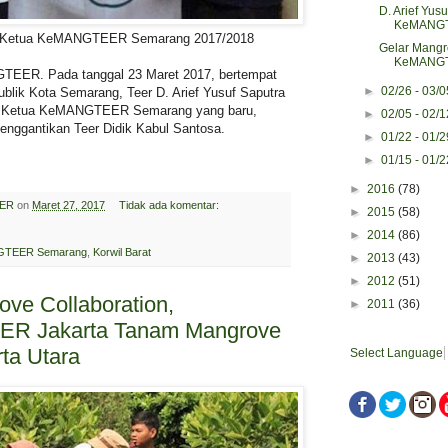
D. Arief Yus
KeMANGTE
i), Ketua KeMANGTEER Semarang 2017/2018
Gelar Mangr
KeMANGTE
EER. Pada tanggal 23 Maret 2017, bertempat
►
02/26 - 03/
ublik Kota Semarang, Teer D. Arief Yusuf Saputra
jadi Ketua KeMANGTEER Semarang yang baru,
►
02/05 - 02/
enggantikan Teer Didik Kabul Santosa.
►
01/22 - 01/
►
01/15 - 01/
►
2016
(78)
ER
on
Maret 27, 2017
Tidak ada komentar:
►
2015
(58)
►
2014
(86)
TEER Semarang
,
Korwil Barat
►
2013
(43)
►
2012
(51)
ove Collaboration,
►
2011
(36)
R Jakarta Tanam Mangrove
rta Utara
Select Language