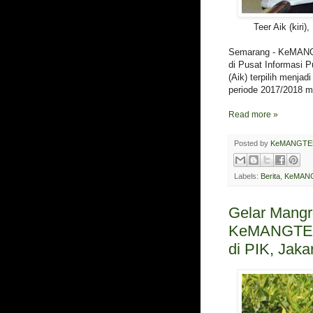
Teer Aik (kir
Semarang - KeMANGT
di Pusat Informasi P
(Aik) terpilih men
periode 2017/2018 m
Read more »
Posted by
KeMANGTE
Labels:
Berita
,
KeMANG
Gelar Mangr
KeMANGTEE
di PIK, Jaka