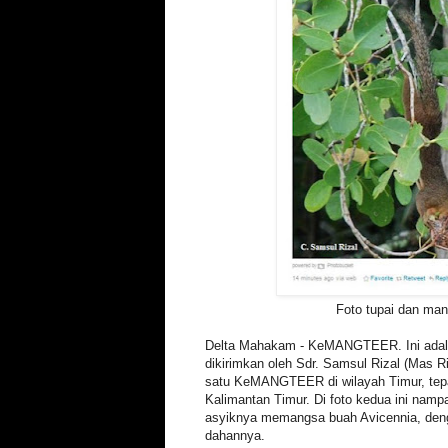
Foto tupai dan man
Delta Mahakam - KeMANGTEER. Ini adala
dikirimkan oleh Sdr. Samsul Rizal (Mas R
satu KeMANGTEER di wilayah Timur, tep
Kalimantan Timur. Di foto kedua ini namp
asyiknya memangsa buah Avicennia, deng
dahannya.