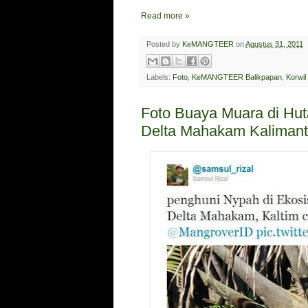
Read more »
Posted by
KeMANGTEER
on
Agustus 31, 2011
Labels:
Foto
,
KeMANGTEER Balikpapan
,
Korwil
Foto Buaya Muara di Hu
Delta Mahakam Kalimant