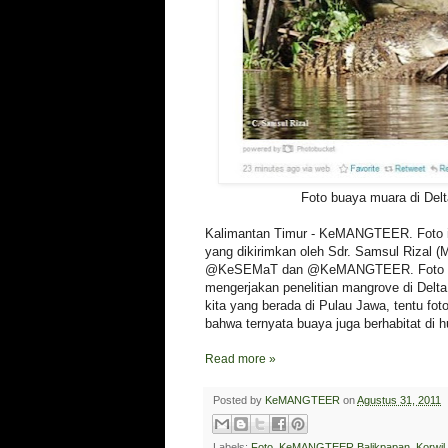
Foto buaya muara di De
Kalimantan Timur - KeMANGTEER. Foto in
yang dikirimkan oleh Sdr. Samsul Rizal (M
@KeSEMaT dan @KeMANGTEER. Foto ini 
mengerjakan penelitian mangrove di Del
kita yang berada di Pulau Jawa, tentu foto
bahwa ternyata buaya juga berhabitat di 
Read more »
Posted by
KeMANGTEER
on
Agustus 31, 2011
Labels:
Foto
,
KeMANGTEER Balikpapan
,
Korwil