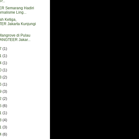
...
 Semarang Hadiri
rnalisme Ling...
ah Ketiga,
R Jakarta Kunjungi
angrove di Pulau
MANGTEER Jakar...
07
(1)
31
(1)
24
(1)
10
(1)
13
(2)
06
(1)
29
(3)
22
(2)
15
(6)
01
(1)
18
(4)
11
(3)
04
(6)