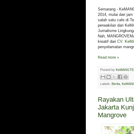
Semarang - KeMANGT
2014, mulai dari ja
salah satu cafe di
perwakilan dari KeM
Jurnalisme Lingkung
Nah, MANGROVEMAGZ 
kreatif dari
CV. KeM
penyelamatan mangro
Read more »
Posted by
KeMANGTE
Labels:
Berita
,
KeMANG
Rayakan Ul
Jakarta Kun
Mangrove