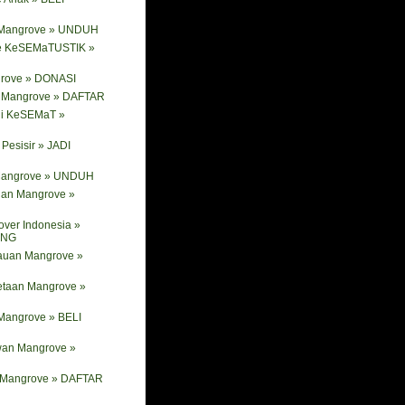
 Mangrove » UNDUH
e KeSEMaTUSTIK »
rove » DONASI
ik Mangrove » DAFTAR
ni KeSEMaT »
Pesisir » JADI
 Mangrove » UNDUH
nan Mangrove »
ver Indonesia »
ANG
tauan Mangrove »
etaan Mangrove »
Mangrove » BELI
wan Mangrove »
i Mangrove » DAFTAR