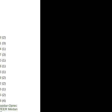
28
(2)
21
(3)
14
(1)
07
(3)
30
(1)
23
(1)
16
(1)
09
(2)
02
(2)
26
(1)
05
(2)
28
(4)
opdar-Oprec
TEER Medan