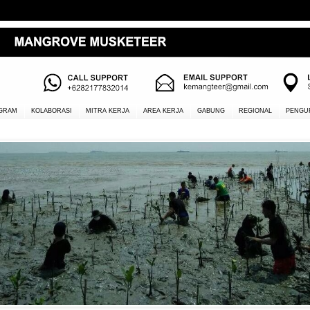
GRAM
KOLABORASI
MITRA KERJA
AREA KERJA
GABUNG
REGIONAL
PENGU