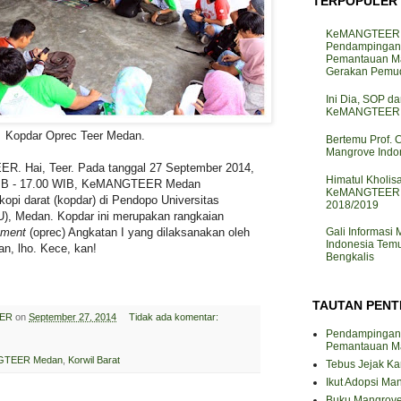
TERPOPULER
KeMANGTEER J
Pendampingan
Pemantauan M
Gerakan Pemud
Ini Dia, SOP da
KeMANGTEER d
Kopdar Oprec Teer Medan.
Bertemu Prof. 
Mangrove Indo
. Hai, Teer. Pada tanggal 27 September 2014,
Himatul Kholis
 WIB - 17.00 WIB, KeMANGTEER Medan
KeMANGTEER I
opi darat (kopdar) di Pendopo Universitas
2018/2019
), Medan. Kopdar ini merupakan rangkaian
Gali Informasi
tment
(oprec) Angkatan I yang dilaksanakan oleh
Indonesia Te
 lho. Kece, kan!
Bengkalis
TAUTAN PENT
ER
on
September 27, 2014
Tidak ada komentar:
Pendampingan
Pemantauan M
GTEER Medan
,
Korwil Barat
Tebus Jejak K
Ikut Adopsi Ma
Buku Mangrove