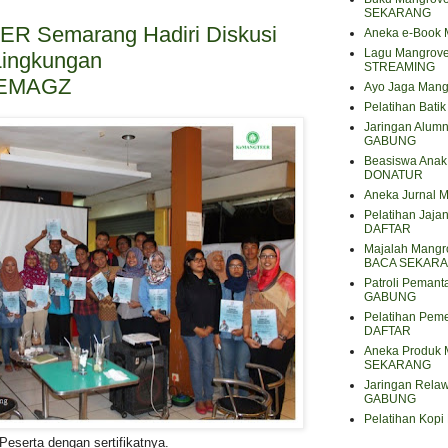
SEKARANG
 Semarang Hadiri Diskusi
Aneka e-Book
Lagu Mangrov
Lingkungan
STREAMING
EMAGZ
Ayo Jaga Mang
Pelatihan Bat
Jaringan Alum
GABUNG
Beasiswa Anak 
DONATUR
Aneka Jurnal
Pelatihan Jaja
DAFTAR
Majalah Mangro
BACA SEKAR
Patroli Peman
GABUNG
Pelatihan Pem
DAFTAR
Aneka Produk 
SEKARANG
Jaringan Rela
GABUNG
Pelatihan Kop
Peserta dengan sertifikatnya.