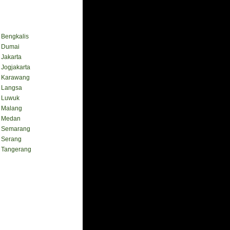
engkalis
Dumai
akarta
ogjakarta
Karawang
Langsa
Luwuk
Malang
 Medan
Semarang
Serang
Tangerang