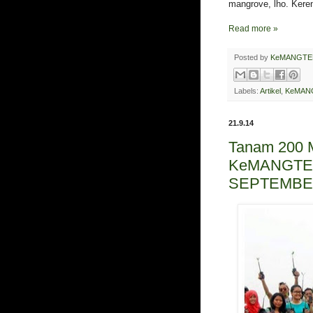
mangrove, lho. Keren
Read more »
Posted by
KeMANGTE
Labels:
Artikel
,
KeMANG
21.9.14
Tanam 200 M
KeMANGTEER
SEPTEMBE