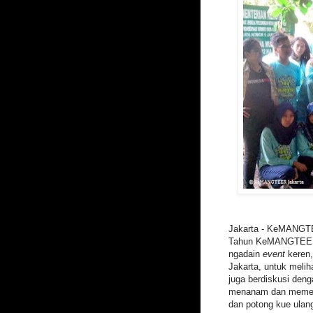
Jakarta - KeMANGTE
Tahun KeMANGTEER J
ngadain
event
keren,
Jakarta, untuk melih
juga berdiskusi den
menanam dan memeliha
dan potong kue ulang