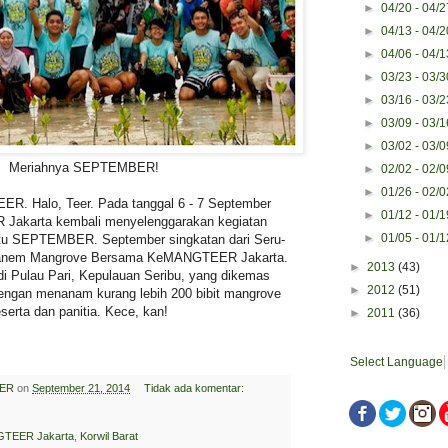
►
04/20 - 04/
►
04/13 - 04/
►
04/06 - 04/
►
03/23 - 03/
►
03/16 - 03/
►
03/09 - 03/
►
03/02 - 03/
Meriahnya SEPTEMBER!
►
02/02 - 02/
►
01/26 - 02/
R. Halo, Teer. Pada tanggal 6 - 7 September
►
01/12 - 01/
akarta kembali menyelenggarakan kegiatan
►
01/05 - 01/
itu SEPTEMBER. September singkatan dari Seru-
 Tanem Mangrove Bersama KeMANGTEER Jakarta.
►
2013
(43)
di Pulau Pari, Kepulauan Seribu, yang dikemas
►
2012
(51)
ngan menanam kurang lebih 200 bibit mangrove
erta dan panitia. Kece, kan!
►
2011
(36)
Select Language
ER
on
September 21, 2014
Tidak ada komentar:
TEER Jakarta
,
Korwil Barat