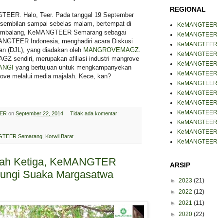
REGIONAL
EER. Halo, Teer. Pada tanggal 19 September
m sembilan sampai sebelas malam, bertempat di
KeMANGTEER
 Tembalang, KeMANGTEER Semarang sebagai
KeMANGTEER B
ANGTEER Indonesia, menghadiri acara Diskusi
KeMANGTEER 
an (DJL), yang diadakan oleh
MANGROVEMAGZ
.
KeMANGTEER J
sendiri, merupakan afiliasi industri mangrove
KeMANGTEER J
ANGI
yang bertujuan untuk mengkampanyekan
KeMANGTEER 
ve melalui media majalah. Kece, kan?
KeMANGTEER 
KeMANGTEER 
KeMANGTEER 
KeMANGTEER
ER
on
September 22, 2014
Tidak ada komentar:
KeMANGTEER 
KeMANGTEER 
TEER Semarang
,
Korwil Barat
KeMANGTEER 
tah Ketiga, KeMANGTER
ARSIP
jungi Suaka Margasatwa
►
2023
(21)
►
2022
(12)
►
2021
(11)
►
2020
(22)