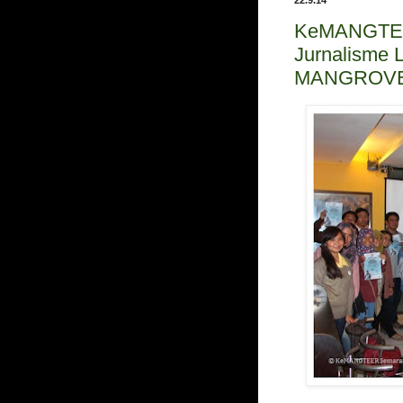
KeMANGTEER
Jurnalisme 
MANGROV