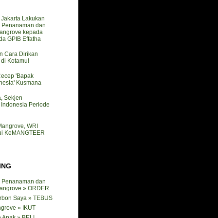
akarta Lakukan
 Penanaman dan
angrove kepada
a GPIB Effatha
n Cara Dirikan
i Kotamu!
Cecep 'Bapak
nesia' Kusmana
a, Sekjen
ndonesia Periode
 Mangrove, WRI
mui KeMANGTEER
ING
 Penanaman dan
angrove » ORDER
arbon Saya » TEBUS
ngrove » IKUT
 Anak » BELI