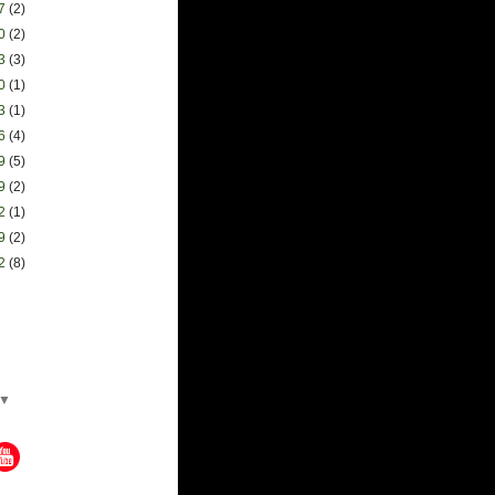
27
(2)
20
(2)
13
(3)
30
(1)
23
(1)
16
(4)
09
(5)
09
(2)
02
(1)
19
(2)
12
(8)
▼