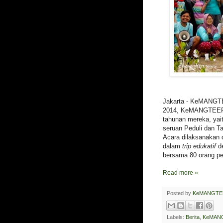
Jakarta - KeMANGTEE
2014, KeMANGTEER J
tahunan mereka, ya
seruan Peduli dan
Acara dilaksanakan 
dalam
trip edukatif
de
bersama 80 orang pes
Read more »
Posted by
KeMANGTE
Labels:
Berita
,
KeMANG