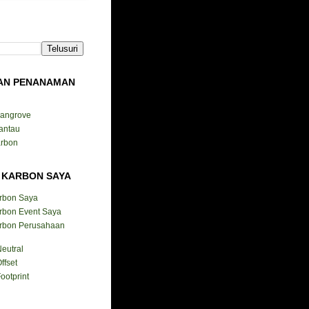
AN PENANAMAN
Mangrove
antau
arbon
 KARBON SAYA
arbon Saya
rbon Event Saya
arbon Perusahaan
eutral
ffset
ootprint