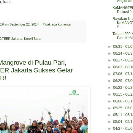
Angkatan P
, kan!
KeMANGTEER
Diskusi Ju
Rayakan Ult
KeMANGTE
ER
on
September 22, 2014
Tidak ada komentar:
S...
Tanam 200 M
Pari, Ke
TEER Jakarta
,
Korwil Barat
►
08/31 - 09/
►
08/24 - 08/
►
08/17 - 08/
angrove di Pulau Pari,
►
08/03 - 08/
 Jakarta Sukses Gelar
►
07/06 - 07/
R!
►
06/29 - 07/
►
06/22 - 06/
►
06/15 - 06/
►
06/08 - 06/
►
05/25 - 06/
►
05/11 - 05/
►
05/04 - 05/
►
04/27 - 05/