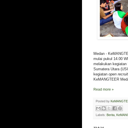
Medan - KeMANGTEER
mulai pukul 14.00
melakukan kegiatan k
Sumatera Utara (USU
kegiatan
open recrui
KeMANGTEER Medan,
Read more »
Posted by
KeMANGTE
Labels:
Berita
,
KeMAN
22.9.14