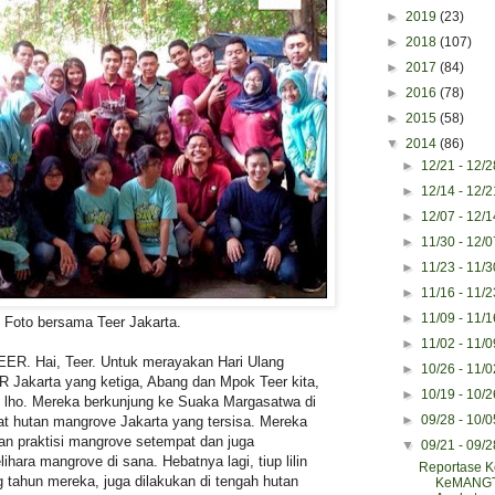
►
2019
(23)
►
2018
(107)
►
2017
(84)
►
2016
(78)
►
2015
(58)
▼
2014
(86)
►
12/21 - 12/
►
12/14 - 12/
►
12/07 - 12/
►
11/30 - 12/
►
11/23 - 11/
►
11/16 - 11/
►
11/09 - 11/
Foto bersama Teer Jakarta.
►
11/02 - 11/
ER. Hai, Teer. Untuk merayakan Hari Ulang
►
10/26 - 11/
akarta yang ketiga, Abang dan Mpok Teer kita,
►
10/19 - 10/
 lho. Mereka berkunjung ke Suaka Margasatwa di
►
09/28 - 10/
at hutan mangrove Jakarta yang tersisa. Mereka
gan praktisi mangrove setempat dan juga
▼
09/21 - 09/
ra mangrove di sana. Hebatnya lagi, tiup lilin
Reportase K
 tahun mereka, juga dilakukan di tengah hutan
KeMANG