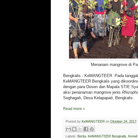
Menanam mangrove di Par
Bengkalis - KeMANGTEER. Pada tanggal 
KeMANGTEER Bengkalis yang dikoordinato
dengan para Dosen dan Mapala STIE Sya
aksi penanaman mangrove jenis
Rhizoph
Seghagah, Desa Kelapapati, Bengkalis.
Read more »
Posted by
KeMANGTEER
on
Oktober 24, 2017
Labels:
Berita
,
KeMANGTEER Bengkalis
,
Korwil