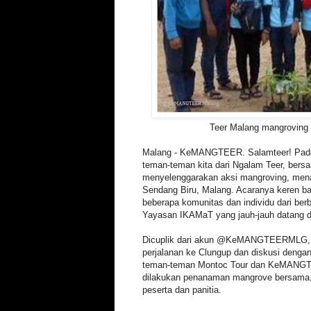
Teer Malang mangroving 
Malang - KeMANGTEER. Salamteer! Pada 
teman-teman kita dari Ngalam Teer, ber
menyelenggarakan aksi mangroving, men
Sendang Biru, Malang. Acaranya keren ban
beberapa komunitas dan individu dari ber
Yayasan IKAMaT yang jauh-jauh datang dar
Dicuplik dari akun @KeMANGTEERMLG, k
perjalanan ke Clungup dan diskusi dengan
teman-teman Montoc Tour dan KeMANGTE
dilakukan penanaman mangrove bersama, 
peserta dan panitia.