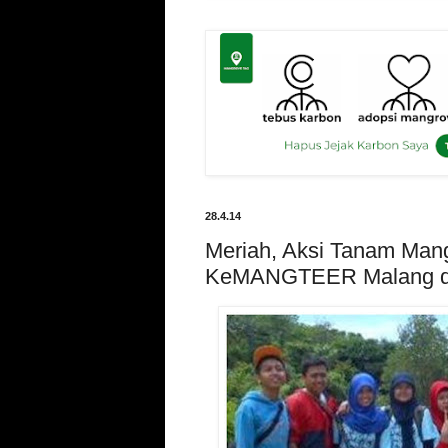
28.4.14
Meriah, Aksi Tanam Man
KeMANGTEER Malang di