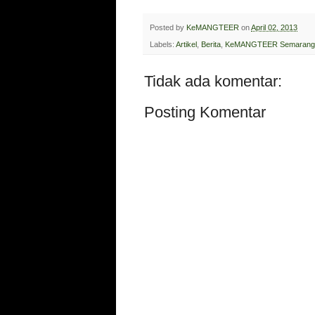
Posted by
KeMANGTEER
on
April 02, 2013
Labels:
Artikel
,
Berita
,
KeMANGTEER Semarang
Tidak ada komentar:
Posting Komentar