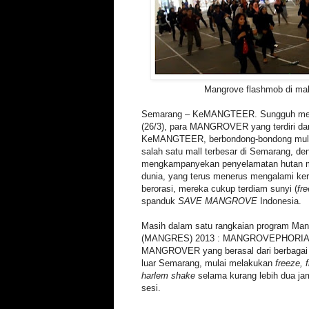
Mangrove flashmob di mal
Semarang – KeMANGTEER. Sungguh meng
(26/3), para MANGROVER yang terdiri 
KeMANGTEER, berbondong-bondong mula
salah satu mall terbesar di Semarang, de
mengkampanyekan penyelamatan hutan ma
dunia, yang terus menerus mengalami ke
berorasi, mereka cukup terdiam sunyi (
fr
spanduk
SAVE MANGROVE
Indonesia.
Masih dalam satu rangkaian program Man
(MANGRES) 2013 : MANGROVEPHORIA, ta
MANGROVER yang berasal dari berbagai u
luar Semarang, mulai melakukan
freeze, 
harlem shake
selama kurang lebih dua jam
sesi.