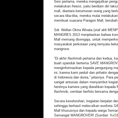
Sesi pertama, mereka mengejutkan pengu
melakukan
freeze
, yaitu berdiam diri lak
mall, diantara kerumunan orang yang berla
secara tiba-tiba, mereka mulai melakuka
membuat suasana Paragon Mall, berubah
Sdr. Wellan Oktra Winata (staf ahli MEN
MANGRES 2013 menjelaskan bahwa ko
Mall memang disengaja, untuk memperke
masyarakat perkotaan yang ternyata bel
mangrove.
“Di akhir
flashmob
pertama dan kedua, ka
buah spanduk bertema
SAVE MANGROV
menginformasikan kepada pengunjung ma
ini, karena kami peduli dan prihatin den
di Indonesia dan dunia,” jelasnya. Para 
sangat antusias dalam menyambut kegiatan i
hentinya kamera yang diarahkan kepa
flashmo
b, sembari berfoto bersama denga
Secara keseluruhan, kegiatan berjalan d
sehingga berhasil melecutkan euoforia
S
Mall khususnya dan kepada warga Sema
Semangat MANGROVER! (Sumber:
KeS