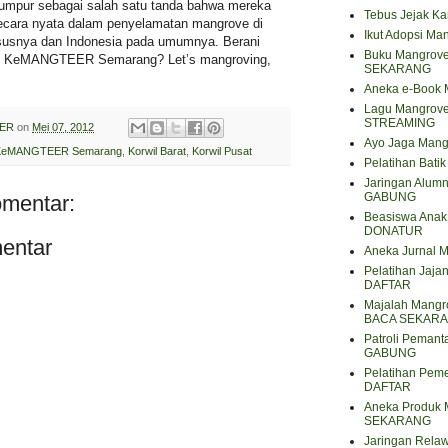
 lumpur sebagai salah satu tanda bahwa mereka
Tebus Jejak K
 secara nyata dalam penyelamatan mangrove di
Ikut Adopsi Ma
usnya dan Indonesia pada umumnya. Berani
Buku Mangrove
ti KeMANGTEER Semarang? Let’s mangroving,
SEKARANG
Aneka e-Book
Lagu Mangrov
STREAMING
ER
on
Mei 07, 2012
Ayo Jaga Mang
KeMANGTEER Semarang
,
Korwil Barat
,
Korwil Pusat
Pelatihan Bat
Jaringan Alum
GABUNG
omentar:
Beasiswa Anak 
DONATUR
entar
Aneka Jurnal
Pelatihan Jaja
DAFTAR
Majalah Mangro
BACA SEKAR
Patroli Peman
GABUNG
Pelatihan Pem
DAFTAR
Aneka Produk 
SEKARANG
Jaringan Rela