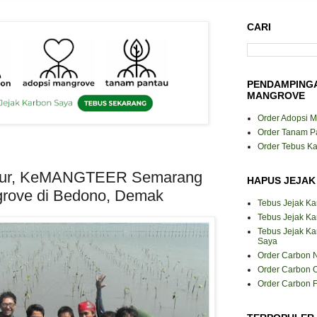
CARI
PENDAMPING
MANGROVE
Order Adopsi 
Order Tanam P
Order Tebus K
pur, KeMANGTEER Semarang
HAPUS JEJAK
rove di Bedono, Demak
Tebus Jejak K
Tebus Jejak Ka
Tebus Jejak K
Saya
Order Carbon N
Order Carbon O
Order Carbon F