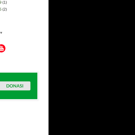
29
(1)
15
(2)
▼