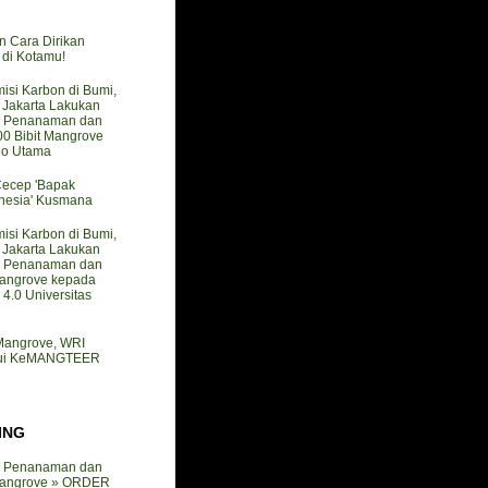
n Cara Dirikan
i Kotamu!
isi Karbon di Bumi,
akarta Lakukan
 Penanaman dan
0 Bibit Mangrove
do Utama
Cecep 'Bapak
nesia' Kusmana
isi Karbon di Bumi,
akarta Lakukan
 Penanaman dan
angrove kepada
4.0 Universitas
 Mangrove, WRI
mui KeMANGTEER
ING
 Penanaman dan
angrove » ORDER