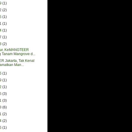
19
(1)
12
(2)
15
(1)
01
(1)
24
(1)
17
(1)
13
(2)
pur, KeMANGTEER
 Tanam Mangrove d...
 Jakarta, Tak Kenal
amatkan Man...
06
(1)
29
(1)
22
(1)
15
(3)
01
(3)
18
(6)
11
(2)
04
(2)
26
(1)