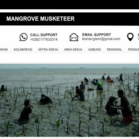
GRAM
KOLABORASI
MITRA KERJA
AREA KERJA
GABUNG
REGIONAL
PENGU