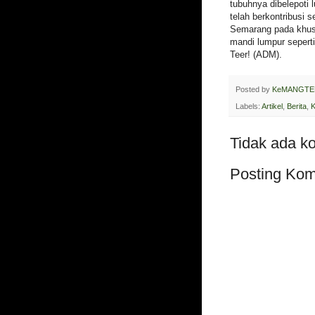
tubuhnya dibelepoti
telah berkontribusi
Semarang pada khus
mandi lumpur seper
Teer! (ADM).
Posted by
KeMANGTE
Labels:
Artikel
,
Berita
,
Tidak ada k
Posting Kom