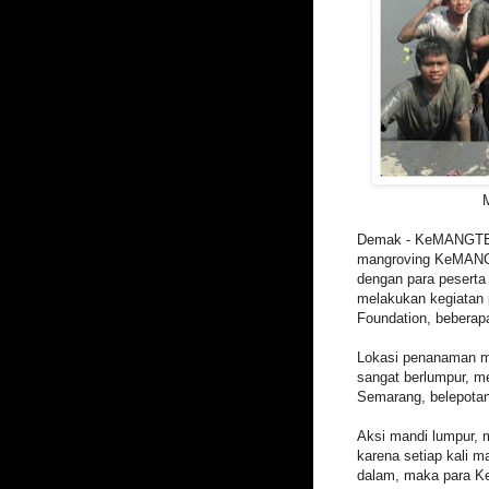
Demak - KeMANGTEER.
mangroving KeMAN
dengan para peserta
melakukan kegiatan
Foundation, beberapa
Lokasi penanaman 
sangat berlumpur, m
Semarang, belepotan
Aksi mandi lumpur,
karena setiap kali m
dalam, maka para 