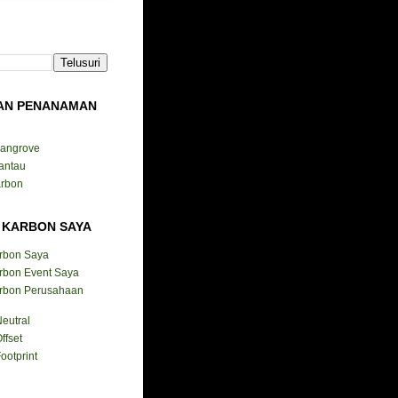
AN PENANAMAN
Mangrove
antau
arbon
 KARBON SAYA
arbon Saya
rbon Event Saya
arbon Perusahaan
eutral
ffset
ootprint