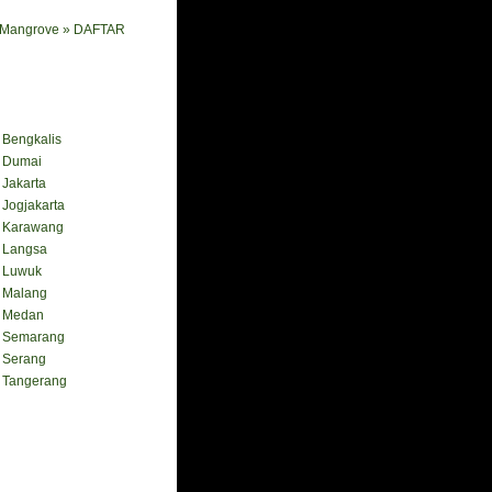
i Mangrove » DAFTAR
engkalis
Dumai
akarta
ogjakarta
Karawang
Langsa
Luwuk
Malang
 Medan
Semarang
Serang
Tangerang