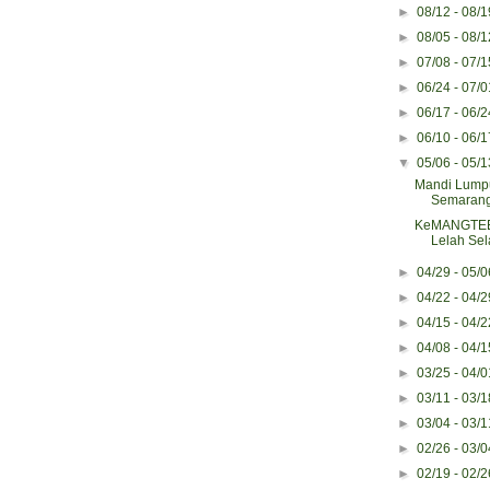
►
08/12 - 08/
►
08/05 - 08/
►
07/08 - 07/
►
06/24 - 07/
►
06/17 - 06/
►
06/10 - 06/
▼
05/06 - 05/
Mandi Lum
Semarang
KeMANGTEER
Lelah Sel
►
04/29 - 05/
►
04/22 - 04/
►
04/15 - 04/
►
04/08 - 04/
►
03/25 - 04/
►
03/11 - 03/
►
03/04 - 03/
►
02/26 - 03/
►
02/19 - 02/