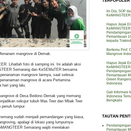
TERPOPULER
Ini Dia, SOP da
KeMANGTEER d
Hapus Jejak Em
KeMANGTEER J
Pendampingan
Pemantauan 10
kepada Trakin
Bertemu Prof. 
Menanam mangrove di Demak.
Mangrove Indo
Hapus Jejak Em
 Lihatlah foto di samping ini. Ini adalah aksi
KeMANGTEER J
GTEER Semarang dan KeSEMaTER bersama
Pendampingan
 penanaman mangrove lainnya, saat selesai
Pemantauan M
Green Rangers 
 penanaman mangrove di acara Pertamina
Indonesia
 hari yang lalu.
Gali Informasi
mangrove di Desa Bedono Demak yang memang
Indonesia Te
Bengkalis
enjadikan sekujur tubuh Mas Teer dan Mbak Teer
 penuh lumpur.
TAUTAN PENT
 memang sudah menjadi pemandangan yang biasa,
angroving, apalagi di lokasi yang lumpurnya-
Pendampingan
KeMANGTEER Semarang wajib merelakan
Pemantauan M