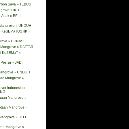
arbon Saya » TEBUS
ngrove » IKUT
 Anak » BELI
 Mangrove » UNDUH
e KeSEMaTUSTIK »
rove » DONASI
ik Mangrove » DAFTAR
ni KeSEMaT »
Pesisir » JADI
 Mangrove » UNDUH
nan Mangrove »
ver Indonesia »
ANG
tauan Mangrove »
etaan Mangrove »
Mangrove » BELI
wan Mangrove »