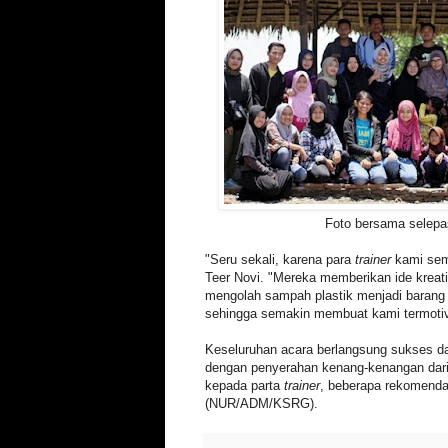
Foto bersama selepa
"Seru sekali, karena para
trainer
kami sem
Teer Novi. "Mereka memberikan ide kreat
mengolah sampah plastik menjadi barang 
sehingga semakin membuat kami termotiva
Keseluruhan acara berlangsung sukses da
dengan penyerahan kenang-kenangan d
kepada parta
trainer
, beberapa rekomend
(NUR/ADM/KSRG).