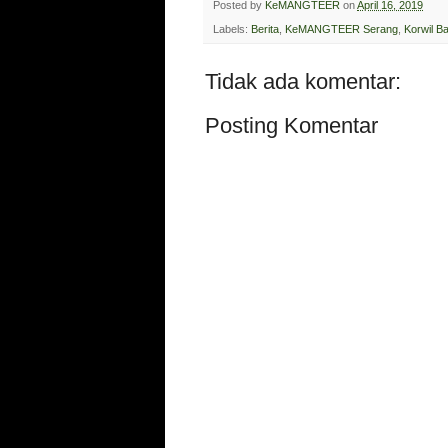
Posted by
KeMANGTEER
on
April 16, 2019
Labels:
Berita
,
KeMANGTEER Serang
,
Korwil Ba
Tidak ada komentar:
Posting Komentar