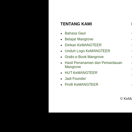
TENTANG KAMI
Bahasa Gaul
Belajar Mangrove
Dirikan KeMANGTEER
Unduh Logo KeMANGTEER
Gratis e-Book Mangrove
Hasil Penanaman dan Pemantauan
Mangrove
HUT KeMANGTEER
Jadi Founder
Profil KeMANGTEER
© KeMA