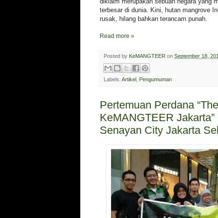
diklaim merupakan sebuah negara yang m
terbesar di dunia. Kini, hutan mangrove In
rusak, hilang bahkan terancam punah.
Read more »
Posted by
KeMANGTEER
on
September 18, 20
Labels:
Artikel
,
Pengumuman
Pertemuan Perdana “The
KeMANGTEER Jakarta” 
Senayan City Jakarta Se