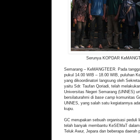
Serunya KOPDAR KeMANGT
Semarang – KeMANGTEER. Pada tanggal 
pukul 14.00 WIB – 18.00 WIB, puluha
yang dikoordinatori langsung oleh Sekr
yaitu Sdr. Taufan Qoriadi, telah melak
Universitas Negeri Semarang (UNNES) un
bersilaturahmi di
base camp
komunitas G
UNNES, yang salah satu kegiatannya ad
kupu.
GC merupakan sebuah organisasi peduli 
telah banyak membantu KeSEMaT dalam m
Teluk Awur, Jepara dan beberapa daerah pe