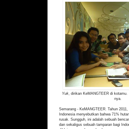
Yuk
, dirikan KeMANGTEER di kotamu. 
nya.
Semarang - KeMANGTEER. Tahun 2011, M
Indonesia menyebutkan bahwa 71% hutan
rusak. Sungguh, ini adalah sebuah bencan
dan sekaligus sebuah tamparan bagi Indo