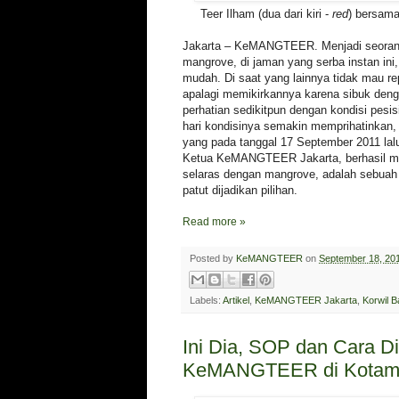
Teer Ilham (dua dari kiri -
red
) bersam
Jakarta – KeMANGTEER. Menjadi seorang 
mangrove, di jaman yang serba instan ini
mudah. Di saat yang lainnya tidak mau r
apalagi memikirkannya karena sibuk denga
perhatian sedikitpun dengan kondisi pesi
hari kondisinya semakin memprihatinkan,
yang pada tanggal 17 September 2011 lalu
Ketua KeMANGTEER Jakarta, berhasil m
selaras dengan mangrove, adalah sebuah
patut dijadikan pilihan.
Read more »
Posted by
KeMANGTEER
on
September 18, 20
Labels:
Artikel
,
KeMANGTEER Jakarta
,
Korwil B
Ini Dia, SOP dan Cara Di
KeMANGTEER di Kotam