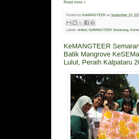
Read more »
Posted by
KeMANGTEER
on
September 24, 20
Labels:
Artikel
,
KeMANGTEER Semarang
,
Korwi
KeMANGTEER Semarang I
Batik Mangrove KeSEMa
Lulut, Peraih Kalpataru 