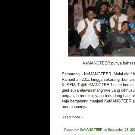
KeMANGTEER punya bahasa g
Semarang – KeMANGTEER. Mulai aktif ber
Ramadhan 2011 hingga sekarang, komuni
KeSEMaT
@KeMANGTEER
telah berha
gaul sukarelawan mangrove yang dikhus
pergaulan mereka, yang terkadang bagi or
saja bergabung menjadi KeMANGTEER ag
memahaminya.
Read more »
Posted by
KeMANGTEER
on
September 18, 20