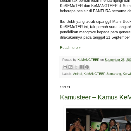
seolah tak pernah lelah mendampingi dan
KeSEMaTER dan KeMANGTEER di Semara
beberapa pesisir di PANTURA bersama
Ibu Bekti yang akrab dipanggil Mami Beck
KeSEMaTER ini, tak pernah surut langk
pendidikan mangrove kepada para generas
dilakukannya pada tanggal 21 September 
Read more »
Posted by
KeMANGTEER
on
September 23, 20
Labels:
Artikel
,
KeMANGTEER Semarang
,
Korwi
18.9.11
Kamusteer – Kamus K