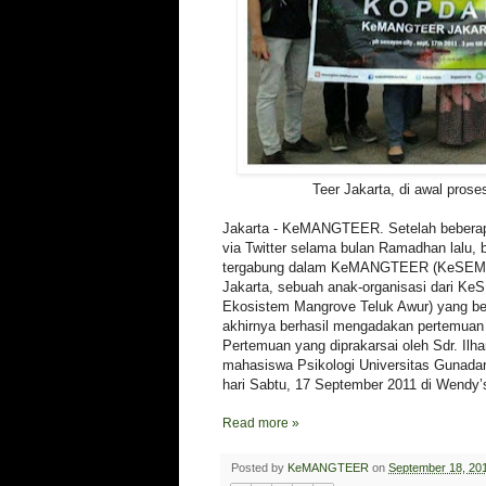
Teer Jakarta, di awal prose
Jakarta - KeMANGTEER. Setelah beberapa
via Twitter selama bulan Ramadhan lalu,
tergabung dalam KeMANGTEER (KeSEMaT
Jakarta, sebuah anak-organisasi dari K
Ekosistem Mangrove Teluk Awur) yang be
akhirnya berhasil mengadakan pertemuan
Pertemuan yang diprakarsai oleh Sdr. Ilh
mahasiswa Psikologi Universitas Gunadar
hari Sabtu, 17 September 2011 di Wendy’
Read more »
Posted by
KeMANGTEER
on
September 18, 20