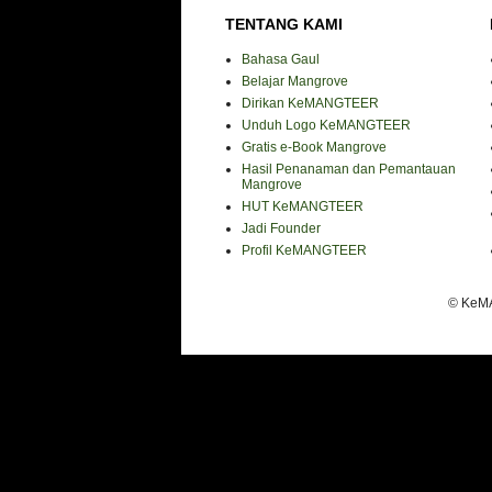
TENTANG KAMI
Bahasa Gaul
Belajar Mangrove
Dirikan KeMANGTEER
Unduh Logo KeMANGTEER
Gratis e-Book Mangrove
Hasil Penanaman dan Pemantauan
Mangrove
HUT KeMANGTEER
Jadi Founder
Profil KeMANGTEER
© KeMA