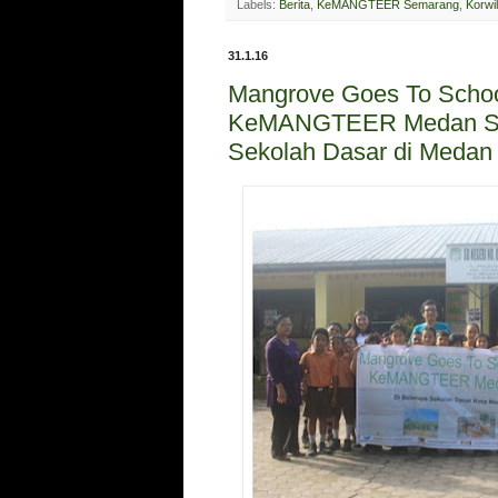
Labels:
Berita
,
KeMANGTEER Semarang
,
Korwil
31.1.16
Mangrove Goes To Schoo
KeMANGTEER Medan S
Sekolah Dasar di Medan