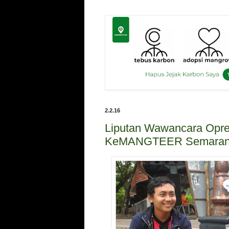
2.2.16
Liputan Wawancara Opre
KeMANGTEER Semara