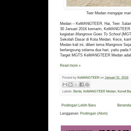
Teer Medan mengajar man
Medan – KeMANGTEER, Hai, Teer. Salamt
30 Januari 2016 kemarin, KeMANGTEER
kegiatan
Mangrove Goes To School
(MGT
Sekolah Dasar di Kota Medan. Kece, 
Medan kali ini, diberi tema Mangrove Sejak
berlangsung selama dua hari, yaitu pada 
Target MGTS KeMANGTEER Medan adalah
Read more »
Posted by
KeMANGTEER
on
Januari 31, 2016
Labels:
Berita
,
KeMANGTEER Medan
,
Korwil Ba
Postingan Lebih Baru
Beranda
Langganan:
Postingan (Atom)