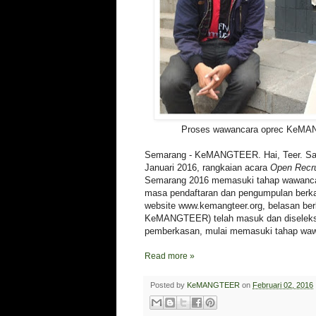
Proses wawancara oprec KeM
Semarang - KeMANGTEER. Hai, Teer. Sal
Januari 2016, rangkaian acara
Open Recr
Semarang 2016 memasuki tahap wawanca
masa pendaftaran dan pengumpulan berkas
website www.kemangteer.org, belasan ber
KeMANGTEER) telah masuk dan diseleksi
pemberkasan, mulai memasuki tahap wa
Read more »
Posted by
KeMANGTEER
on
Februari 02, 2016