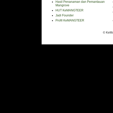
Hasil Penanaman dan Pemantauan
Mangrove
HUT KeMANGTEER
Jadi Founder
Profil KeMANGTEER
© KeMA