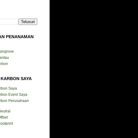
AN PENANAMAN
Mangrove
antau
arbon
 KARBON SAYA
arbon Saya
rbon Event Saya
arbon Perusahaan
eutral
ffset
ootprint