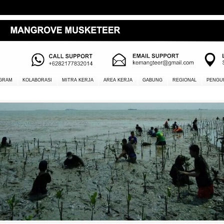
GRAM
KOLABORASI
MITRA KERJA
AREA KERJA
GABUNG
REGIONAL
PENGU