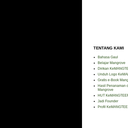
TENTANG KAMI
Bahasa Gaul
Belajar Mangrove
Dirikan KeMANGT
Unduh Logo KeM
Gratis e-Book Man
Hasil Penanaman 
Mangrove
HUT KeMANGTEE
Jadi Founder
Profil KeMANGTE