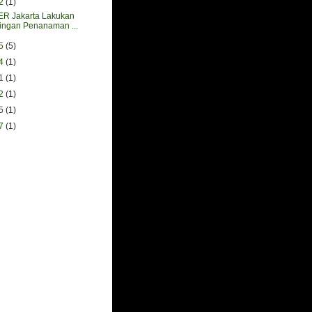
02
(1)
 Jakarta Lakukan
ngan Penanaman ...
25
(5)
04
(1)
31
(1)
22
(1)
15
(1)
17
(1)