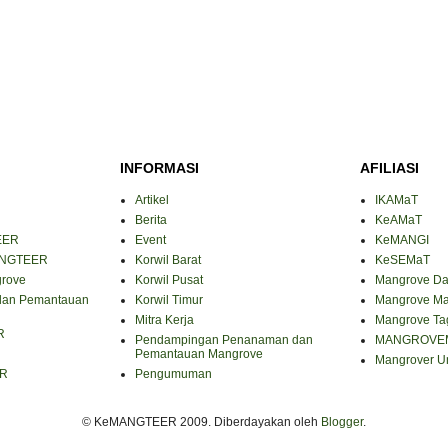
INFORMASI
AFILIASI
Artikel
IKAMaT
Berita
KeAMaT
EER
Event
KeMANGI
ANGTEER
Korwil Barat
KeSEMaT
grove
Korwil Pusat
Mangrove Da
dan Pemantauan
Korwil Timur
Mangrove M
Mitra Kerja
Mangrove Ta
R
Pendampingan Penanaman dan
MANGROVE
Pemantauan Mangrove
Mangrover Un
ER
Pengumuman
© KeMANGTEER 2009. Diberdayakan oleh
Blogger
.