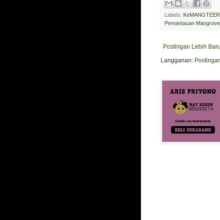
Labels:
KeMANGTEER 
Pemantauan Mangrove
Postingan Lebih Bar
Langganan:
Postinga