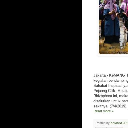
Jakarta - KeMANGT
kegiatan pendamping
Sahabat Inspirasi 
Pejuang Cilik. Mela
Rhizophora ini, mak
disalurkan untuk par
sakitnya. (7/4/2019).
Read more »
Posted by
KeMANGTE