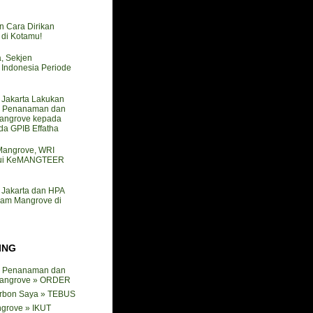
n Cara Dirikan
i Kotamu!
a, Sekjen
ndonesia Periode
akarta Lakukan
 Penanaman dan
angrove kepada
a GPIB Effatha
 Mangrove, WRI
mui KeMANGTEER
akarta dan HPA
nam Mangrove di
ING
 Penanaman dan
angrove » ORDER
arbon Saya » TEBUS
ngrove » IKUT