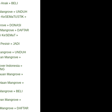
 Anak » BELI
 Mangrove » UNDUH
e KeSEMaTUSTIK »
rove » DONASI
ik Mangrove » DAFTAR
ni KeSEMaT »
Pesisir » JADI
 Mangrove » UNDUH
nan Mangrove »
ver Indonesia »
ANG
tauan Mangrove »
etaan Mangrove »
Mangrove » BELI
wan Mangrove »
i Mangrove » DAFTAR