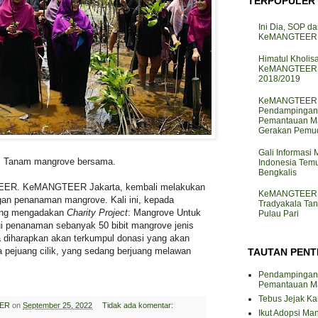
TERPOPULER
Ini Dia, SOP da
KeMANGTEER d
Himatul Kholis
KeMANGTEER I
2018/2019
KeMANGTEER J
Pendampingan
Pemantauan M
Gerakan Pemud
Gali Informasi
Tanam mangrove bersama.
Indonesia Te
Bengkalis
EER. KeMANGTEER Jakarta, kembali melakukan
KeMANGTEER J
an penanaman mangrove. Kali ini, kepada
Tradyakala Ta
yang mengadakan
Charity Project
: Mangrove Untuk
Pulau Pari
lui penanaman sebanyak 50 bibit mangrove jenis
a diharapkan akan terkumpul donasi yang akan
a pejuang cilik, yang sedang berjuang melawan
TAUTAN PENT
Pendampingan
Pemantauan M
Tebus Jejak K
ER
on
September 25, 2022
Tidak ada komentar:
Ikut Adopsi Ma