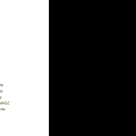
ta
ap
g
MAGZ
ite