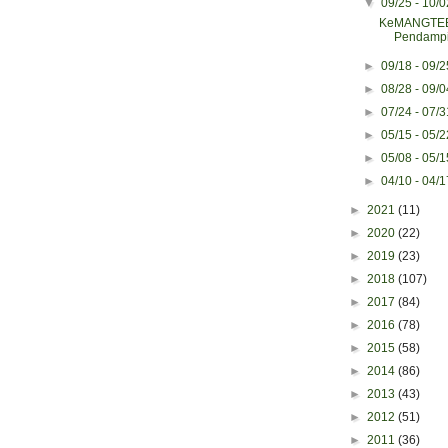
▼
09/25 - 10/
KeMANGTEER
Pendampi
►
09/18 - 09/
►
08/28 - 09/
►
07/24 - 07/
►
05/15 - 05/
►
05/08 - 05/
►
04/10 - 04/
►
2021
(11)
►
2020
(22)
►
2019
(23)
►
2018
(107)
►
2017
(84)
►
2016
(78)
►
2015
(58)
►
2014
(86)
►
2013
(43)
►
2012
(51)
►
2011
(36)