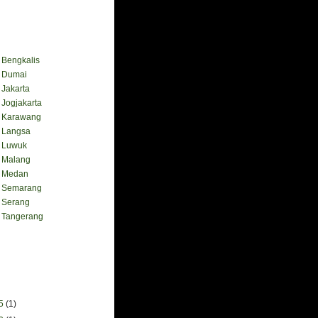
engkalis
Dumai
akarta
ogjakarta
Karawang
Langsa
Luwuk
Malang
 Medan
Semarang
Serang
Tangerang
25
(1)