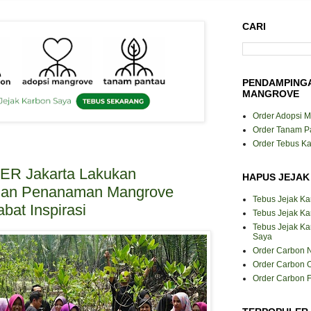
CARI
PENDAMPING
MANGROVE
Order Adopsi 
Order Tanam P
Order Tebus K
R Jakarta Lakukan
HAPUS JEJAK
an Penanaman Mangrove
Tebus Jejak K
bat Inspirasi
Tebus Jejak Ka
Tebus Jejak K
Saya
Order Carbon N
Order Carbon O
Order Carbon F