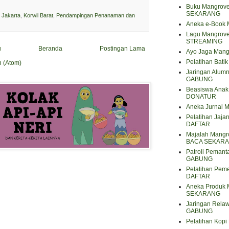
Buku Mangrove
SEKARANG
Jakarta
,
Korwil Barat
,
Pendampingan Penanaman dan
Aneka e-Book
Lagu Mangrov
STREAMING
u
Beranda
Postingan Lama
Ayo Jaga Mang
Pelatihan Bat
n (Atom)
Jaringan Alum
GABUNG
Beasiswa Anak 
DONATUR
Aneka Jurnal
Pelatihan Jaja
DAFTAR
Majalah Mangro
BACA SEKAR
Patroli Peman
GABUNG
Pelatihan Pem
DAFTAR
Aneka Produk 
SEKARANG
Jaringan Rela
GABUNG
Pelatihan Kop