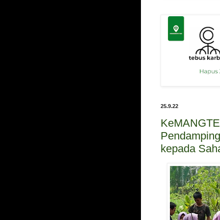
25.9.22
KeMANGTEE
Pendamping
kepada Saha