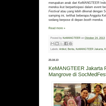
merupakan anak dari KeMANGTEER Indone
mereka ikut berpartisipasi dalam event b
Festival
atau yang lebih dikenal dengan S
samping ini, terlihat beberapa Anggot
sedang berpose di depan
booth
mereka.
Read more »
Posted by
KeMANGTEER
on
Oktober 24, 2013
Labels:
Artikel
,
Berita
,
KeMANGTEER Jakarta
,
K
23.10.13
KeMANGTEER Jakarta 
Mangrove di SocMedFes