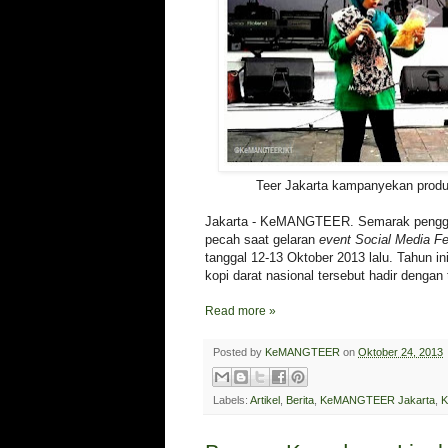
Teer Jakarta kampanyekan prod
Jakarta - KeMANGTEER. Semarak penggia
pecah saat gelaran
event Social Media Fe
tanggal 12-13 Oktober 2013 lalu. Tahun i
kopi darat nasional tersebut hadir denga
Read more »
Posted by
KeMANGTEER
on
Oktober 24, 2013
Labels:
Artikel
,
Berita
,
KeMANGTEER Jakarta
,
K