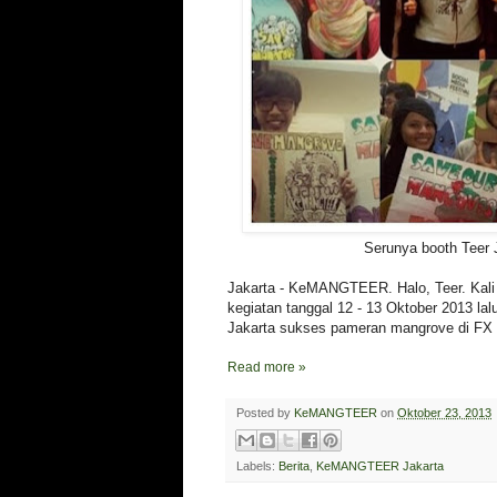
Serunya booth Teer 
Jakarta - KeMANGTEER. Halo, Teer. Kali 
kegiatan tanggal 12 - 13 Oktober 2013 
Jakarta sukses pameran mangrove di FX 
Read more »
Posted by
KeMANGTEER
on
Oktober 23, 2013
Labels:
Berita
,
KeMANGTEER Jakarta