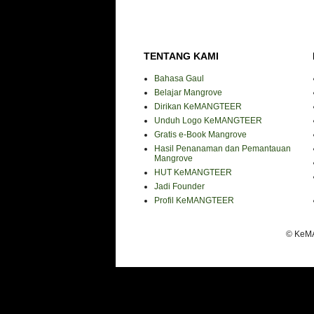
TENTANG KAMI
Bahasa Gaul
Belajar Mangrove
Dirikan KeMANGTEER
Unduh Logo KeMANGTEER
Gratis e-Book Mangrove
Hasil Penanaman dan Pemantauan
Mangrove
HUT KeMANGTEER
Jadi Founder
Profil KeMANGTEER
© KeMA