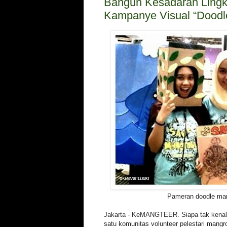
Bangun Kesadaran Ling
Kampanye Visual “Doodl
Pameran doodle ma
Jakarta - KeMANGTEER. Siapa tak ken
satu komunitas volunteer pelestari mangr