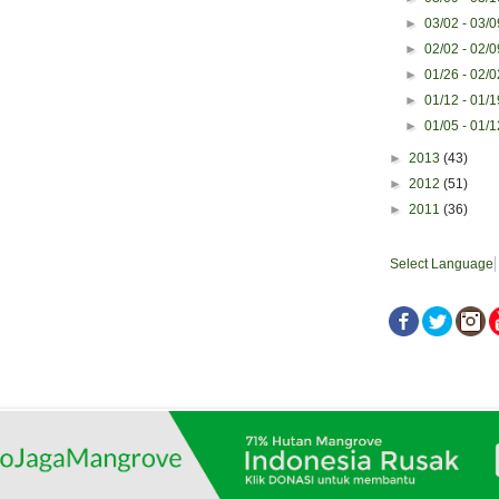
►
03/02 - 03/
►
02/02 - 02/
►
01/26 - 02/
►
01/12 - 01/
►
01/05 - 01/
►
2013
(43)
►
2012
(51)
►
2011
(36)
Select Language