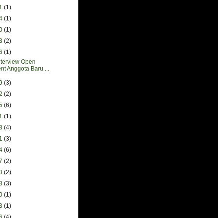
31
(1)
24
(1)
10
(1)
13
(2)
06
(1)
nterview Open
nt Anggota Baru ...
29
(3)
22
(2)
15
(6)
01
(1)
18
(4)
11
(3)
04
(6)
27
(2)
20
(2)
13
(3)
30
(1)
23
(1)
16
(4)