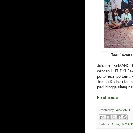
Teer Jakarta
Jakarta - KeMANGTEE
dengan HUT DKI Ja
pertemuan pertama 
Taman Kodok (Taman 
pagi hingga siang har
Read more »
Posted by
KeMANGTE
Labels:
Berita
,
KeMANG