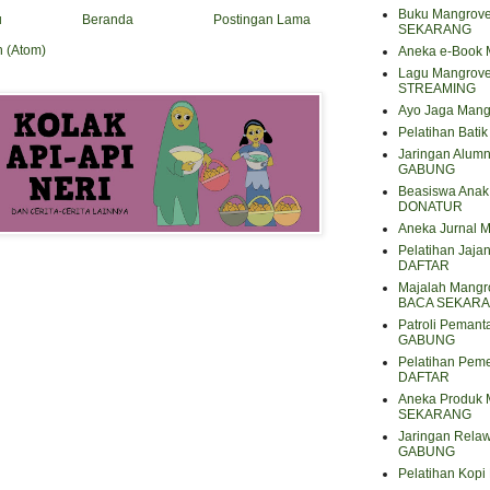
Buku Mangrove
u
Beranda
Postingan Lama
SEKARANG
n (Atom)
Aneka e-Book
Lagu Mangrov
STREAMING
Ayo Jaga Mang
Pelatihan Bat
Jaringan Alum
GABUNG
Beasiswa Anak 
DONATUR
Aneka Jurnal
Pelatihan Jaja
DAFTAR
Majalah Mangro
BACA SEKAR
Patroli Peman
GABUNG
Pelatihan Pem
DAFTAR
Aneka Produk 
SEKARANG
Jaringan Rela
GABUNG
Pelatihan Kop