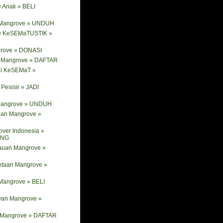
 Anak » BELI
 Mangrove » UNDUH
e KeSEMaTUSTIK »
rove » DONASI
ik Mangrove » DAFTAR
ni KeSEMaT »
Pesisir » JADI
 Mangrove » UNDUH
nan Mangrove »
ver Indonesia »
ANG
tauan Mangrove »
etaan Mangrove »
Mangrove » BELI
wan Mangrove »
i Mangrove » DAFTAR