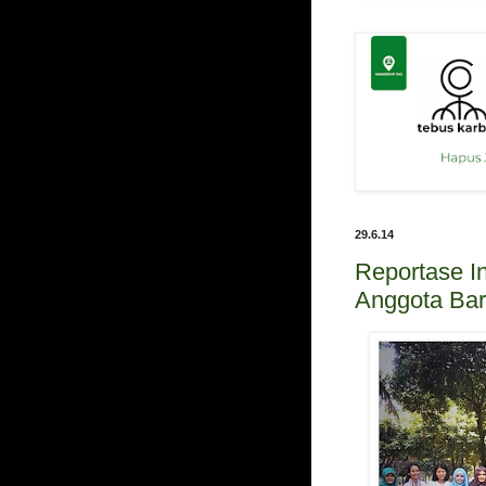
29.6.14
Reportase I
Anggota Ba