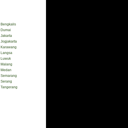
engkalis
Dumai
akarta
ogjakarta
Karawang
Langsa
Luwuk
Malang
 Medan
Semarang
Serang
Tangerang