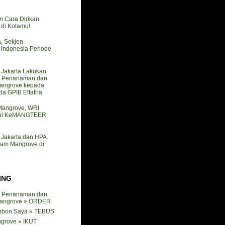
n Cara Dirikan
i Kotamu!
a, Sekjen
ndonesia Periode
akarta Lakukan
 Penanaman dan
angrove kepada
a GPIB Effatha
 Mangrove, WRI
mui KeMANGTEER
akarta dan HPA
nam Mangrove di
ING
 Penanaman dan
angrove » ORDER
arbon Saya » TEBUS
ngrove » IKUT