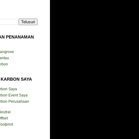
AN PENANAMAN
Mangrove
antau
arbon
 KARBON SAYA
arbon Saya
rbon Event Saya
arbon Perusahaan
eutral
ffset
ootprint