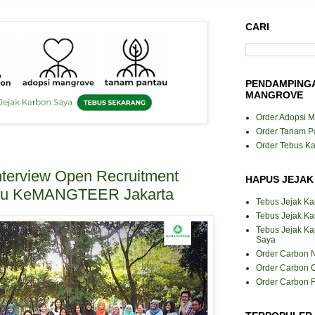
CARI
PENDAMPING
MANGROVE
Order Adopsi 
Order Tanam P
Order Tebus K
nterview Open Recruitment
HAPUS JEJAK
ru KeMANGTEER Jakarta
Tebus Jejak K
Tebus Jejak Ka
Tebus Jejak K
Saya
Order Carbon N
Order Carbon O
Order Carbon F