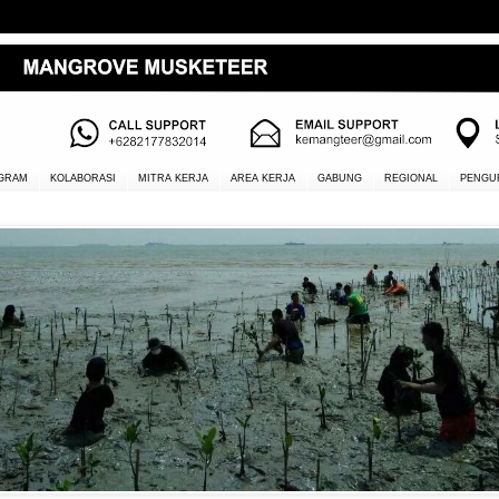
GRAM
KOLABORASI
MITRA KERJA
AREA KERJA
GABUNG
REGIONAL
PENGU