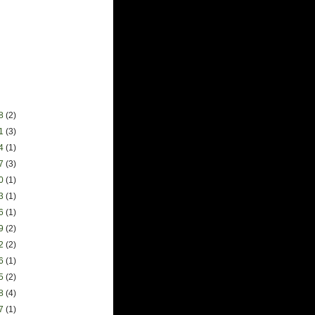
28
(2)
21
(3)
14
(1)
07
(3)
30
(1)
23
(1)
16
(1)
09
(2)
02
(2)
26
(1)
05
(2)
28
(4)
07
(1)