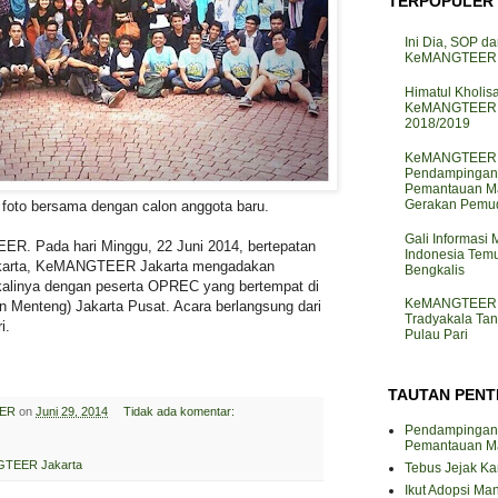
TERPOPULER
Ini Dia, SOP da
KeMANGTEER d
Himatul Kholis
KeMANGTEER I
2018/2019
KeMANGTEER J
Pendampingan
Pemantauan M
Gerakan Pemud
 foto bersama dengan calon anggota baru.
Gali Informasi
R. Pada hari Minggu, 22 Juni 2014, bertepatan
Indonesia Te
karta, KeMANGTEER Jakarta mengadakan
Bengkalis
kalinya dengan peserta OPREC yang bertempat di
KeMANGTEER J
Menteng) Jakarta Pusat. Acara berlangsung dari
Tradyakala Ta
i.
Pulau Pari
TAUTAN PENT
ER
on
Juni 29, 2014
Tidak ada komentar:
Pendampingan
Pemantauan M
TEER Jakarta
Tebus Jejak K
Ikut Adopsi Ma