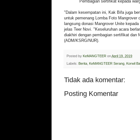
Pembagian sertifikat kepada war
"Dalam kesempatan ini, Kak Bifa juga b
untuk pemenang Lomba Foto Mangrover 
langsung donasi Mangrover Unite kepa
jelas Teer Novi. "Keseluruhan acara berl
diakhiri dengan pembagian sertifikat dan
(ADM/KSRG/NUR).
Posted by
KeMANGTEER
on
April 19, 2019
Labels:
Berita
,
KeMANGTEER Serang
,
Korwil Ba
Tidak ada komentar:
Posting Komentar