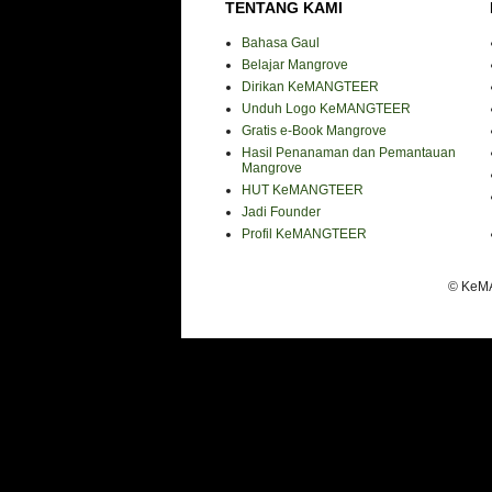
TENTANG KAMI
Bahasa Gaul
Belajar Mangrove
Dirikan KeMANGTEER
Unduh Logo KeMANGTEER
Gratis e-Book Mangrove
Hasil Penanaman dan Pemantauan
Mangrove
HUT KeMANGTEER
Jadi Founder
Profil KeMANGTEER
© KeMA