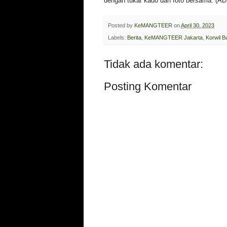
dengan tukar kado dan foto bersama. (A
Posted by
KeMANGTEER
on
April 30, 2023
Labels:
Berita
,
KeMANGTEER Jakarta
,
Korwil B
Tidak ada komentar:
Posting Komentar