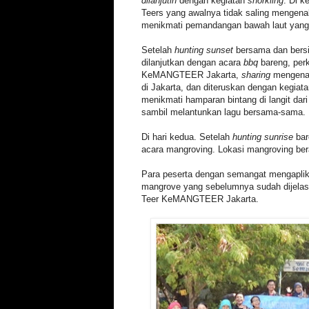
dilanjutin
dengan kegiatan
snorkling
. Di k
Teers yang awalnya tidak saling mengena
menikmati pemandangan bawah laut yang
Setelah
hunting sunset
bersama dan bersi
dilanjutkan dengan acara
bbq
bareng, per
KeMANGTEER Jakarta,
sharing
mengenai
di Jakarta, dan diteruskan dengan kegiat
menikmati hamparan bintang di langit dar
sambil melantunkan lagu bersama-sama. 
Di hari kedua. Setelah
hunting sunrise
ba
acara mangroving. Lokasi mangroving bera
Para peserta dengan semangat mengapli
mangrove yang sebelumnya sudah dijelask
Teer KeMANGTEER Jakarta.