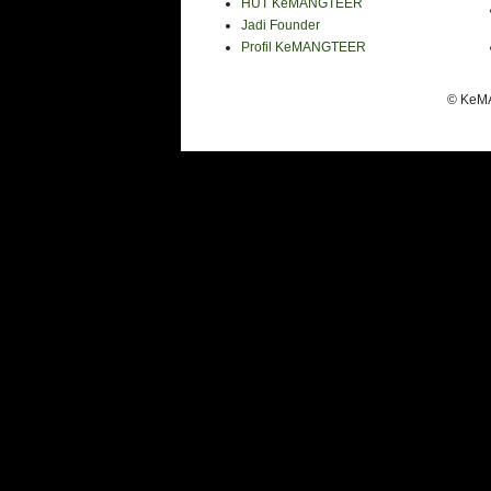
HUT KeMANGTEER
Jadi Founder
Profil KeMANGTEER
© KeMA