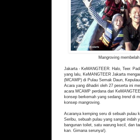
Mangroving membelah 
Jakarta - KeMANGTEER. Halo, Teer. Pada
yang lalu, KeMANGTEER Jakarta meng
(MCAMP)
di Pulau Semak Daun, Kepulaua
Acara yang dihadiri oleh 27 peserta ini m
acara MCAMP perdana dari KeMANGTEE
konsep berkemah yang sedang
trend
di m
konsep mangroving.
Acaranya kemping seru di sebuah pulau k
Seribu, sebuah pulau yang sangat indah 
bangunan toilet, satu warung kecil, dan t
kan. Gimana serunya!).