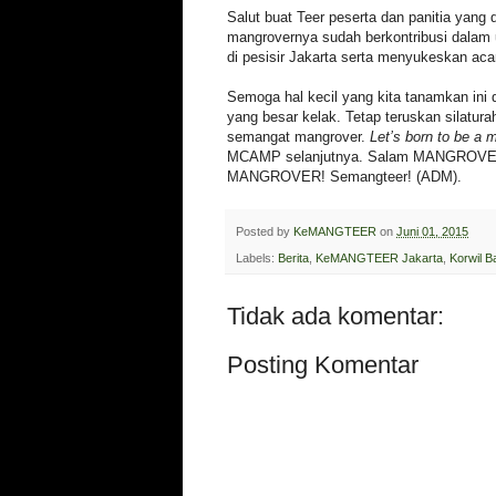
Salut buat Teer peserta dan panitia yan
mangrovernya sudah berkontribusi dalam 
di pesisir Jakarta serta menyukeskan acar
Semoga hal kecil yang kita tanamkan in
yang besar kelak. Tetap teruskan silatura
semangat mangrover.
Let’s born to be a 
MCAMP selanjutnya. Salam MANGROVE
MANGROVER! Semangteer! (ADM).
Posted by
KeMANGTEER
on
Juni 01, 2015
Labels:
Berita
,
KeMANGTEER Jakarta
,
Korwil B
Tidak ada komentar:
Posting Komentar