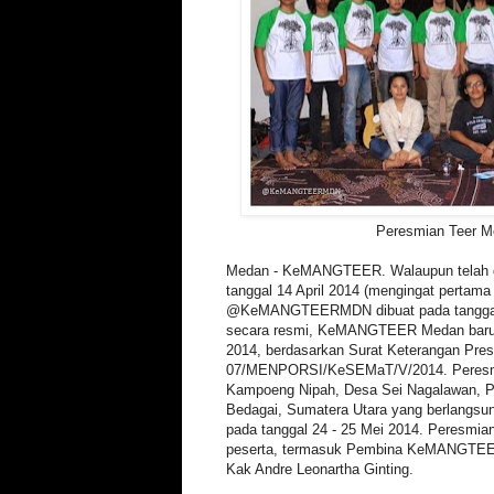
Peresmian Teer M
Medan - KeMANGTEER. Walaupun telah di
tanggal 14 April 2014 (mengingat pertama 
@KeMANGTEERMDN dibuat pada tanggal 
secara resmi, KeMANGTEER Medan baru b
2014, berdasarkan Surat Keterangan Pr
07/MENPORSI/KeSEMaT/V/2014. Peresmia
Kampoeng Nipah, Desa Sei Nagalawan, P
Bedagai, Sumatera Utara yang berlangsun
pada tanggal 24 - 25 Mei 2014. Peresmian 
peserta, termasuk Pembina KeMANGTEER
Kak Andre Leonartha Ginting.