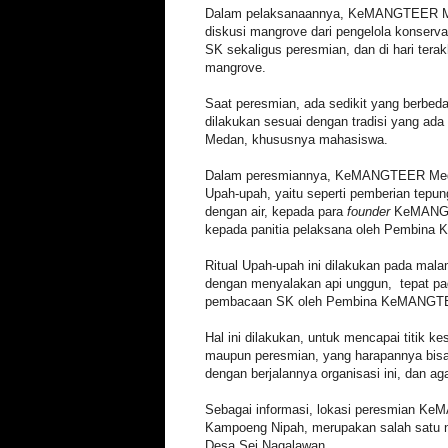
Dalam pelaksanaannya, KeMANGTEER Me
diskusi mangrove dari pengelola konser
SK sekaligus peresmian, dan di hari ter
mangrove.
Saat peresmian, ada sedikit yang berbed
dilakukan sesuai dengan tradisi yang ada
Medan, khususnya mahasiswa.
Dalam peresmiannya, KeMANGTEER Med
Upah-upah, yaitu seperti pemberian tepu
dengan air, kepada para
founder
KeMANGT
kepada panitia pelaksana oleh Pembin
Ritual Upah-upah ini dilakukan pada mala
dengan menyalakan api unggun, tepat pa
pembacaan SK oleh Pembina KeMANGT
Hal ini dilakukan, untuk mencapai titik 
maupun peresmian, yang harapannya bisa 
dengan berjalannya organisasi ini, dan aga
Sebagai informasi, lokasi peresmian Ke
Kampoeng Nipah, merupakan salah satu n
Desa Sei Nagalawan.