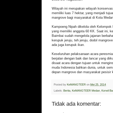
Wilayah ini merupakan wilayah konserva
memiliki luas 7 hektar, yang menjadi tuju
mangrove bagi masyarakat di Kota Medan
Kampoeng Nipah dikelola oleh Kelompok
yang memiliki anggota 60 KK. Saat ini, 
Baimbai sudah mengelola jajanan berbaha
kerupuk jeruju, teh jeruju, dodol mangrov
ada juga kerupuk ikan.
Keseluruhan pelaksanaan acara peres
berjalan dengan baik dan lancar yang diiku
disaat acara dengan tujuan untuk mengin
muda Indonesia bahkan dunia, untuk sem
depan mangrove dan masyarakat pesisir 
Posted by
KeMANGTEER
on
Mei 25, 2014
Labels:
Berita
,
KeMANGTEER Medan
,
Korwil Ba
Tidak ada komentar: