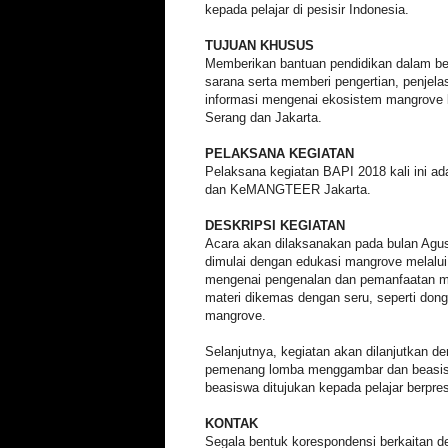
kepada pelajar di pesisir Indonesia.
TUJUAN KHUSUS
Memberikan bantuan pendidikan dalam b
sarana serta memberi pengertian, penjel
informasi mengenai ekosistem mangrove k
Serang dan Jakarta.
PELAKSANA KEGIATAN
Pelaksana kegiatan BAPI 2018 kali ini
dan KeMANGTEER Jakarta.
DESKRIPSI KEGIATAN
Acara akan dilaksanakan pada bulan Agu
dimulai dengan edukasi mangrove melalu
mengenai pengenalan dan pemanfaatan 
materi dikemas dengan seru, seperti do
mangrove.
Selanjutnya, kegiatan akan dilanjutkan d
pemenang lomba menggambar dan beasisw
beasiswa ditujukan kepada pelajar berpre
KONTAK
Segala bentuk korespondensi berkaitan 