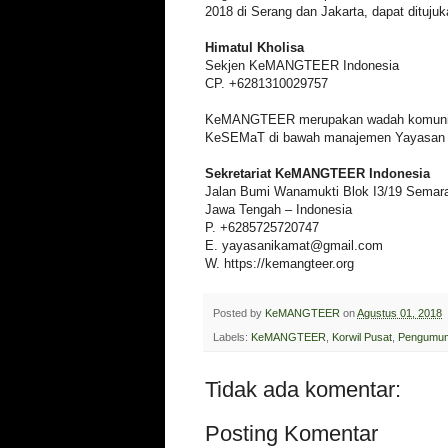
2018 di Serang dan Jakarta, dapat dituju
Himatul Kholisa
Sekjen KeMANGTEER Indonesia
CP. +6281310029757
KeMANGTEER merupakan wadah komunit
KeSEMaT di bawah manajemen Yayasan
Sekretariat KeMANGTEER Indonesia
Jalan Bumi Wanamukti Blok I3/19 Semar
Jawa Tengah – Indonesia
P. +6285725720747
E. yayasanikamat@gmail.com
W. https://kemangteer.org
Posted by
KeMANGTEER
on
Agustus 01, 2018
Labels:
KeMANGTEER
,
Korwil Pusat
,
Pengumu
Tidak ada komentar:
Posting Komentar