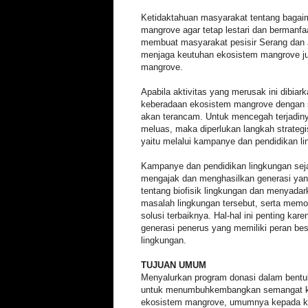
Ketidaktahuan masyarakat tentang baga
mangrove agar tetap lestari dan bermanfa
membuat masyarakat pesisir Serang dan 
menjaga keutuhan ekosistem mangrove j
mangrove.
Apabila aktivitas yang merusak ini dibiar
keberadaan ekosistem mangrove dengan 
akan terancam. Untuk mencegah terjadin
meluas, maka diperlukan langkah strateg
yaitu melalui kampanye dan pendidikan li
Kampanye dan pendidikan lingkungan seja
mengajak dan menghasilkan generasi yan
tentang biofisik lingkungan dan menyada
masalah lingkungan tersebut, serta mem
solusi terbaiknya. Hal-hal ini penting kar
generasi penerus yang memiliki peran be
lingkungan.
TUJUAN UMUM
Menyalurkan program donasi dalam bentu
untuk menumbuhkembangkan semangat ko
ekosistem mangrove, umumnya kepada ka