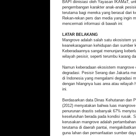
BAPI diinisiasi oleh Yayasan IKAMaT, u
pengembangan karakter anak-anak pesisir 
terutama bagi mereka yang berasal dari 
Rekan-rekan pers dan media yang ingin mel
mencermati informasi di bawah ini:
LATAR BELAKANG
Mangrove adalah salah satu ekosistem 
keanekaragaman kehidupan dan sumber ke
Keberadaannya sangat menunjang keberla
wilayah pesisir, seperti terumbu karang d
Namun keberadaan ekosistem mangrove d
degradasi. Pesisir Serang dan Jakarta me
di Indonesia yang mengalami degradasi ma
dengan hilangnya luas area atau wilayah h
ini.
Berdasarkan data Dinas Kehutanan dan P
(2012) menyatakan bahwa luas mangrove
penurunan drastis sebanyak 67% menyis
keseluruhan berada pada kondisi rusak. S
kerusakan mangrove adalah pertambahan 
terutama di daerah pantai, mengakibatka
guna lahan dan pemanfaatan sumber daya