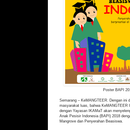
Poster BAPI 20
Semarang – KeMANGTEER. Dengan ini 
masyarakat luas, bahwa KeMANGTEER In
dengan Yayasan IKAMaT akan menyeleng
Anak Pesisir Indonesia (BAPI) 2018 deng
Mangrove dan Penyerahan Beasiswa.