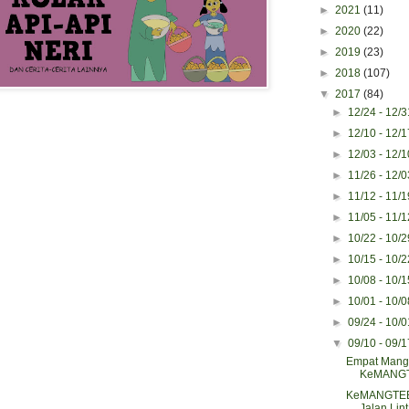
►
2021
(11)
►
2020
(22)
►
2019
(23)
►
2018
(107)
▼
2017
(84)
►
12/24 - 12/
►
12/10 - 12/
►
12/03 - 12/
►
11/26 - 12/
►
11/12 - 11/
►
11/05 - 11/
►
10/22 - 10/
►
10/15 - 10/
►
10/08 - 10/
►
10/01 - 10/
►
09/24 - 10/
▼
09/10 - 09/
Empat Mangr
KeMANGT
KeMANGTEER
Jalan Lint