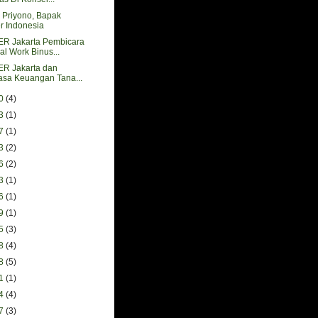
 Priyono, Bapak
r Indonesia
 Jakarta Pembicara
l Work Binus...
 Jakarta dan
Jasa Keuangan Tana...
10
(4)
03
(1)
27
(1)
13
(2)
06
(2)
23
(1)
16
(1)
09
(1)
25
(3)
18
(4)
28
(5)
21
(1)
14
(4)
07
(3)