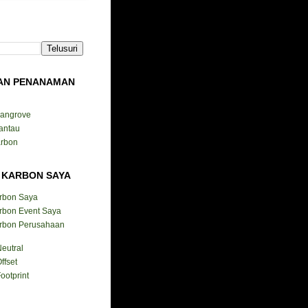
AN PENANAMAN
Mangrove
antau
arbon
 KARBON SAYA
arbon Saya
rbon Event Saya
arbon Perusahaan
eutral
ffset
ootprint