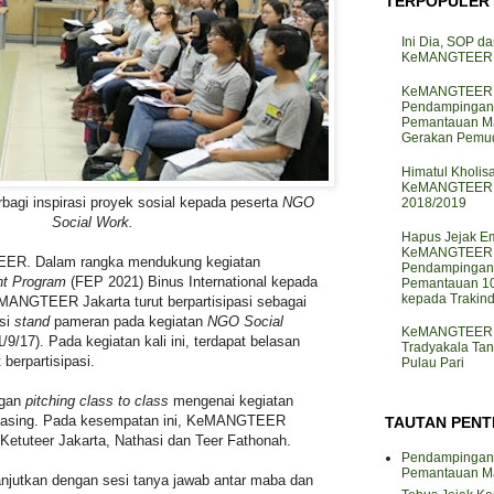
TERPOPULER
Ini Dia, SOP da
KeMANGTEER d
KeMANGTEER J
Pendampingan
Pemantauan M
Gerakan Pemud
Himatul Kholis
KeMANGTEER I
rbagi inspirasi proyek sosial kepada peserta
NGO
2018/2019
Social Work.
Hapus Jejak Em
KeMANGTEER J
EER. Dalam rangka mendukung kegiatan
Pendampingan
t Program
(FEP 2021) Binus International kepada
Pemantauan 10
kepada Trakin
ANGTEER Jakarta turut berpartisipasi sebagai
isi
stand
pameran pada kegiatan
NGO Social
KeMANGTEER J
/9/17). Pada kegiatan kali ini, terdapat belasan
Tradyakala Ta
berpartisipasi.
Pulau Pari
ngan
pitching class to class
mengenai kegiatan
masing. Pada kesempatan ini, KeMANGTEER
TAUTAN PENT
h Ketuteer Jakarta, Nathasi dan Teer Fathonah.
Pendampingan
Pemantauan M
anjutkan dengan sesi tanya jawab antar maba dan