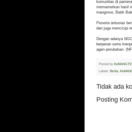
komunitas di pamer
memamerkan hasil m
mangrove, Batik Bak
Peserta antusias b
dan juga mencicipi
t
Dengan adanya
NGO
berperan serta menj
agen perubahan. (N
Posted by
KeMANGTE
Labels:
Berita
,
KeMANG
Tidak ada k
Posting Kom