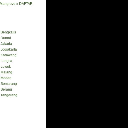
i Mangrove » DAFTAR
engkalis
Dumai
akarta
ogjakarta
Karawang
Langsa
Luwuk
Malang
 Medan
Semarang
Serang
Tangerang