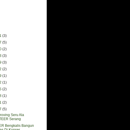
31
(3)
17
(5)
10
(2)
03
(3)
19
(3)
12
(2)
29
(1)
22
(1)
15
(2)
08
(1)
01
(2)
17
(5)
oving Seru Ala
EER Serang
 Bengkalis Bangun
as Di Konser...