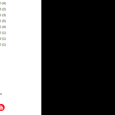
30
(4)
23
(2)
16
(3)
02
(5)
05
(4)
12
(1)
29
(1)
22
(1)
▼