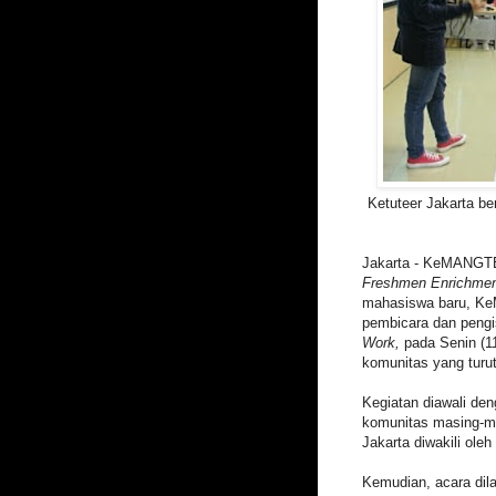
Ketuteer Jakarta be
Jakarta - KeMANGT
Freshmen Enrichmen
mahasiswa baru, KeM
pembicara dan peng
Work,
pada Senin (11
komunitas yang turut 
Kegiatan diawali de
komunitas masing-
Jakarta diwakili ole
Kemudian, acara dil