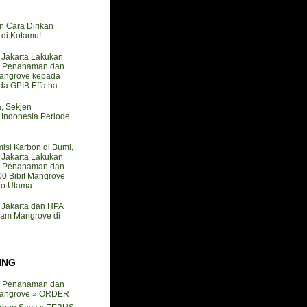
n Cara Dirikan
i Kotamu!
akarta Lakukan
 Penanaman dan
angrove kepada
a GPIB Effatha
a, Sekjen
ndonesia Periode
isi Karbon di Bumi,
akarta Lakukan
 Penanaman dan
0 Bibit Mangrove
do Utama
akarta dan HPA
nam Mangrove di
ING
 Penanaman dan
angrove » ORDER