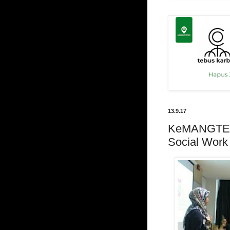
13.9.17
KeMANGTEE
Social Work 