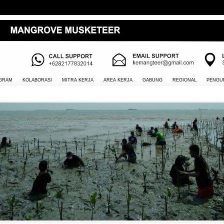
GRAM
KOLABORASI
MITRA KERJA
AREA KERJA
GABUNG
REGIONAL
PENGU