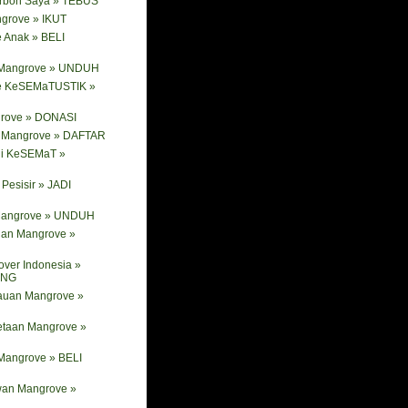
arbon Saya » TEBUS
ngrove » IKUT
 Anak » BELI
 Mangrove » UNDUH
e KeSEMaTUSTIK »
rove » DONASI
ik Mangrove » DAFTAR
ni KeSEMaT »
Pesisir » JADI
 Mangrove » UNDUH
nan Mangrove »
ver Indonesia »
ANG
tauan Mangrove »
etaan Mangrove »
Mangrove » BELI
wan Mangrove »