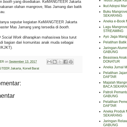
Tebus Jejak K
an
booth
yang disediakan. KeMANGTEER Jakarta
Ikut Adopsi Ma
akanan olahan mangrove, Mas Jamang dan batik
Buku Mangrove
au.
SEKARANG
Aneka e-Book
ertanya seputar kegiatan KeMANGTEER Jakarta
Lagu Mangrov
easter
Mas Jamang yang tersedia di
booth
.
STREAMING
Ayo Jaga Mang
 Social Work
diharapkan mahasiswa bisa turut
Pelatihan Bat
adi bagian dari komunitas anak muda sebagai
F/KJKT).
Jaringan Alum
GABUNG
Beasiswa Anak 
DONATUR
ER
on
September 13, 2017
Aneka Jurnal
TEER Jakarta
,
Korwil Barat
Pelatihan Jaja
DAFTAR
omentar:
Majalah Mangro
BACA SEKAR
Patroli Peman
entar
GABUNG
Pelatihan Pem
DAFTAR
Aneka Produk 
SEKARANG
Jaringan Rela
GABUNG