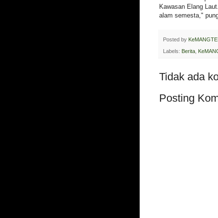
Kawasan Elang Laut.
alam semesta," pung
Posted by
KeMANGTE
Labels:
Berita
,
KeMANG
Tidak ada k
Posting Kom