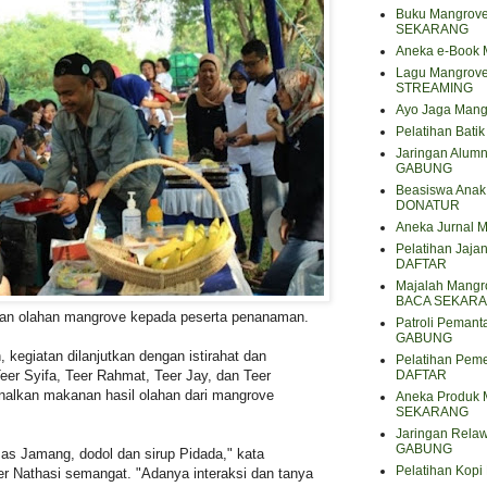
Buku Mangrove
SEKARANG
Aneka e-Book
Lagu Mangrov
STREAMING
Ayo Jaga Mang
Pelatihan Bat
Jaringan Alum
GABUNG
Beasiswa Anak 
DONATUR
Aneka Jurnal
Pelatihan Jaja
DAFTAR
Majalah Mangro
BACA SEKAR
kan olahan mangrove kepada peserta penanaman.
Patroli Peman
GABUNG
, kegiatan dilanjutkan dengan istirahat dan
Pelatihan Pem
DAFTAR
eer Syifa, Teer Rahmat, Teer Jay, dan Teer
alkan makanan hasil olahan dari mangrove
Aneka Produk 
SEKARANG
Jaringan Rela
GABUNG
as Jamang, dodol dan sirup Pidada," kata
Pelatihan Kop
er Nathasi semangat. "Adanya interaksi dan tanya