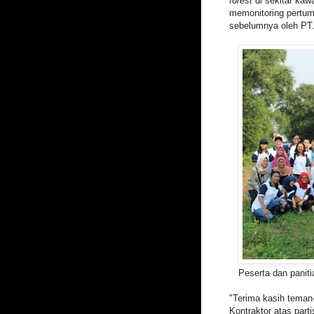
forest
di sekitar ka
memonitoring pertu
sebelumnya oleh PT.
Peserta dan panit
"Terima kasih teman
Kontraktor atas part