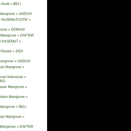
 Anak » BELI
 Mangrove » UNDUH
e KeSEMaTUSTIK »
rove » DONASI
ik Mangrove » DAFTAR
ni KeSEMaT »
Pesisir » JADI
 Mangrove » UNDUH
nan Mangrove »
ver Indonesia »
ANG
tauan Mangrove »
etaan Mangrove »
Mangrove » BELI
wan Mangrove »
i Mangrove » DAFTAR