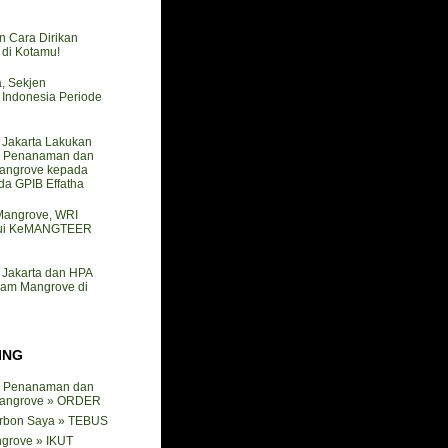
n Cara Dirikan
i Kotamu!
a, Sekjen
ndonesia Periode
akarta Lakukan
 Penanaman dan
angrove kepada
a GPIB Effatha
 Mangrove, WRI
mui KeMANGTEER
akarta dan HPA
nam Mangrove di
ING
 Penanaman dan
angrove » ORDER
arbon Saya » TEBUS
ngrove » IKUT