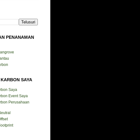
AN PENANAMAN
Mangrove
antau
arbon
 KARBON SAYA
arbon Saya
rbon Event Saya
arbon Perusahaan
eutral
ffset
ootprint