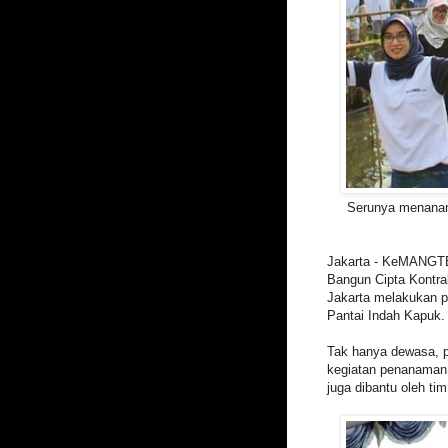
Serunya menanam
Jakarta - KeMANGTE
Bangun Cipta Kont
Jakarta melakukan 
Pantai Indah Kapuk.
Tak hanya dewasa, p
kegiatan penanaman
juga dibantu oleh t