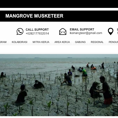
GRAM
KOLABORASI
MITRA KERJA
AREA KERJA
GABUNG
REGIONAL
PENGU