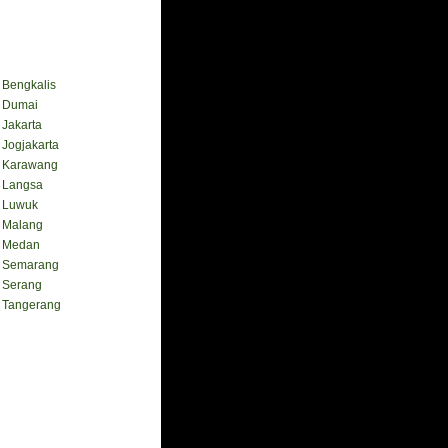
engkalis
Dumai
akarta
ogjakarta
Karawang
Langsa
Luwuk
Malang
 Medan
Semarang
Serang
Tangerang