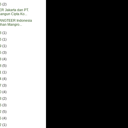
06
(2)
 Jakarta dan PT.
angun Cipta Ko...
ANGTEER Indonesia
tihan Mangro...
23
(1)
16
(1)
09
(1)
25
(3)
18
(4)
28
(5)
21
(1)
14
(4)
07
(3)
30
(4)
23
(2)
16
(3)
02
(5)
05
(4)
12
(1)