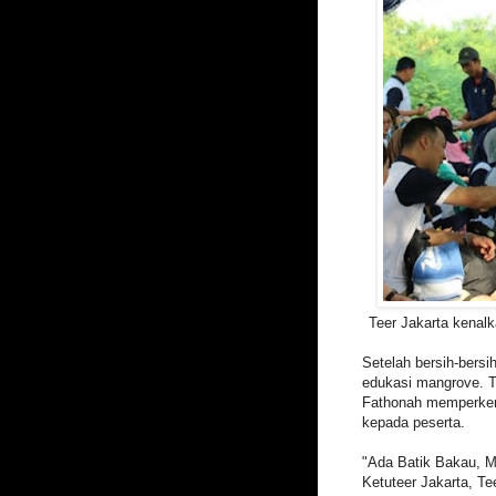
Teer Jakarta kenal
Setelah bersih-bersih
edukasi mangrove. T
Fathonah memperken
kepada peserta.
"Ada Batik Bakau, M
Ketuteer Jakarta, Te