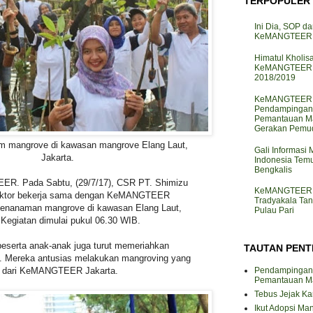
TERPOPULER
Ini Dia, SOP da
KeMANGTEER d
Himatul Kholis
KeMANGTEER I
2018/2019
KeMANGTEER J
Pendampingan
Pemantauan M
Gerakan Pemud
 mangrove di kawasan mangrove Elang Laut,
Gali Informasi
Jakarta.
Indonesia Te
Bengkalis
ER. Pada Sabtu, (29/7/17), CSR PT. Shimizu
KeMANGTEER J
raktor bekerja sama dengan KeMANGTEER
Tradyakala Ta
penanaman mangrove di kawasan Elang Laut,
Pulau Pari
 Kegiatan dimulai pukul 06.30 WIB.
eserta anak-anak juga turut memeriahkan
TAUTAN PENT
. Mereka antusias melakukan mangroving yang
Pendampingan
im dari KeMANGTEER Jakarta.
Pemantauan M
Tebus Jejak K
Ikut Adopsi Ma