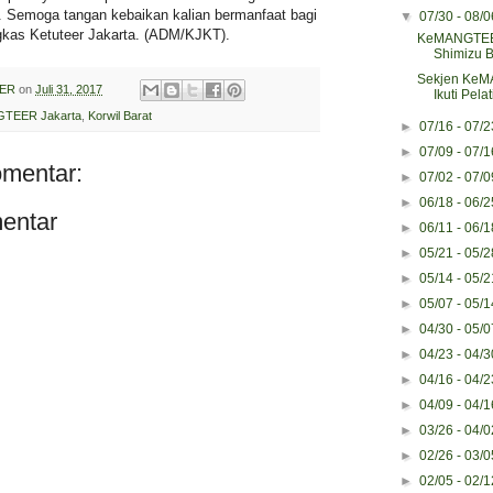
 Semoga tangan kebaikan kalian bermanfaat bagi
▼
07/30 - 08/
kas Ketuteer Jakarta. (ADM/KJKT).
KeMANGTEER
Shimizu B
Sekjen KeM
ER
on
Juli 31, 2017
Ikuti Pela
TEER Jakarta
,
Korwil Barat
►
07/16 - 07/
►
07/09 - 07/
omentar:
►
07/02 - 07/
►
06/18 - 06/
entar
►
06/11 - 06/
►
05/21 - 05/
►
05/14 - 05/
►
05/07 - 05/
►
04/30 - 05/
►
04/23 - 04/
►
04/16 - 04/
►
04/09 - 04/
►
03/26 - 04/
►
02/26 - 03/
►
02/05 - 02/