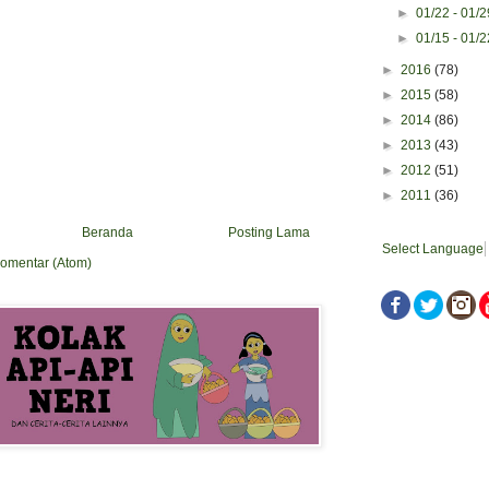
►
01/22 - 01/
►
01/15 - 01/
►
2016
(78)
►
2015
(58)
►
2014
(86)
►
2013
(43)
►
2012
(51)
►
2011
(36)
Beranda
Posting Lama
Select Language
Komentar (Atom)