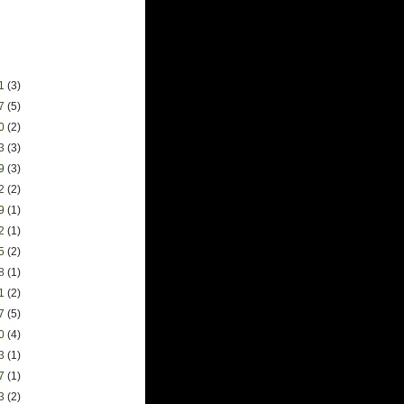
31
(3)
17
(5)
10
(2)
03
(3)
19
(3)
12
(2)
29
(1)
22
(1)
15
(2)
08
(1)
01
(2)
17
(5)
10
(4)
03
(1)
27
(1)
13
(2)