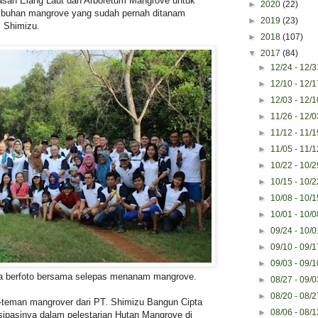
wasan Elang Laut dan Arboretum Mangrove untuk
►
2020
(22)
mbuhan mangrove yang sudah pernah ditanam
►
2019
(23)
 Shimizu.
►
2018
(107)
▼
2017
(84)
►
12/24 - 12/
►
12/10 - 12/
►
12/03 - 12/
►
11/26 - 12/
►
11/12 - 11/
►
11/05 - 11/
►
10/22 - 10/
►
10/15 - 10/
►
10/08 - 10/
►
10/01 - 10/
►
09/24 - 10/
►
09/10 - 09/
►
09/03 - 09/
ia berfoto bersama selepas menanam mangrove.
►
08/27 - 09/
►
08/20 - 08/
-teman mangrover dari PT. Shimizu Bangun Cipta
►
08/06 - 08/
isipasinya dalam pelestarian Hutan Mangrove di