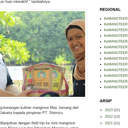
i kian interaktif," tambahnya.
REGIONAL
KeMANGTEER
KeMANGTEER B
KeMANGTEER 
KeMANGTEER J
KeMANGTEER J
KeMANGTEER 
KeMANGTEER 
KeMANGTEER 
KeMANGTEER 
KeMANGTEER
KeMANGTEER 
KeMANGTEER 
KeMANGTEER 
ARSIP
g-kenangan kuliner mangrove Mas Jamang dari
►
2023
(21)
 Jakarta kepada pimpinan PT. Shimizu.
►
2022
(12)
dilanjutkan dengan
field trip
ke
mini mangrove
►
2021
(11)