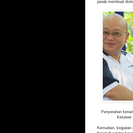
jawab membuat diskus
Penyerahan kenan
Ketuteer
Kemudian, kegiatan 