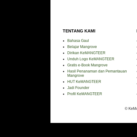
TENTANG KAMI
Bahasa Gaul
Belajar Mangrove
Dirikan KeMANGTEER
Unduh Logo KeMANGTEER
Gratis e-Book Mangrove
Hasil Penanaman dan Pemantauan
Mangrove
HUT KeMANGTEER
Jadi Founder
Profil KeMANGTEER
© KeMA