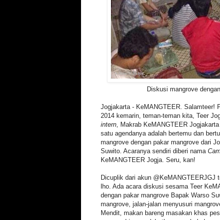
Diskusi mangrove denga
Jogjakarta - KeMANGTEER. Salamteer! Pad
2014 kemarin, teman-teman kita, Teer Jo
intern
, Makrab KeMANGTEER Jogjakarta d
satu agendanya adalah bertemu dan bertu
mangrove dengan pakar mangrove dari Jo
Suwito. Acaranya sendiri diberi nama
Cam
KeMANGTEER Jogja. Seru, kan!
Dicuplik dari akun @KeMANGTEERJGJ ter
lho. Ada acara diskusi sesama Teer Ke
dengan pakar mangrove Bapak Warso Suw
mangrove, jalan-jalan menyusuri mangrove
Mendit, makan bareng masakan khas pesis