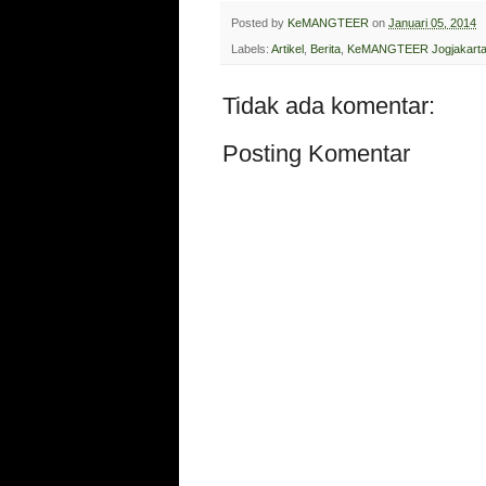
Posted by
KeMANGTEER
on
Januari 05, 2014
Labels:
Artikel
,
Berita
,
KeMANGTEER Jogjakart
Tidak ada komentar:
Posting Komentar