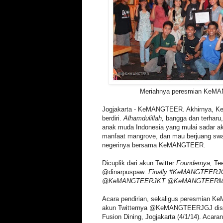
Meriahnya peresmian KeM
Jogjakarta - KeMANGTEER. Akhirnya, 
berdiri.
Alhamdulillah,
bangga dan terharu
anak muda Indonesia yang mulai sadar ak
manfaat mangrove, dan mau berjuang sw
negerinya bersama KeMANGTEER.
Dicuplik dari akun Twitter
Foundernya,
Te
@dinarpuspaw:
Finally #KeMANGTEER
@KeMANGTEERJKT @KeMANGTEERM
Acara pendirian, sekaligus peresmian 
akun Twitternya @KeMANGTEERJGJ disel
Fusion Dining, Jogjakarta (4/1/14). Acara