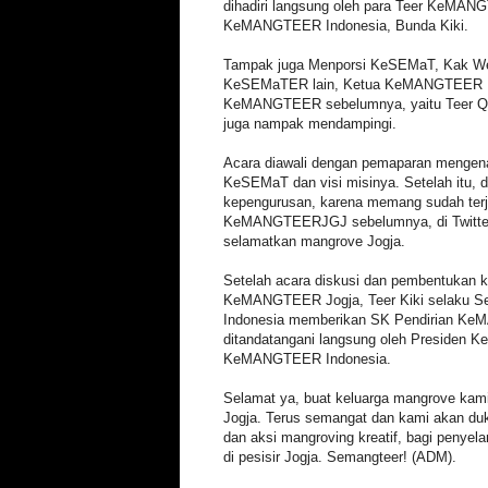
dihadiri langsung oleh para Teer KeMAN
KeMANGTEER Indonesia, Bunda Kiki.
Tampak juga Menporsi KeSEMaT, Kak We
KeSEMaTER lain, Ketua KeMANGTEER Ma
KeMANGTEER sebelumnya, yaitu Teer Qor
juga nampak mendampingi.
Acara diawali dengan pemaparan meng
KeSEMaT dan visi misinya. Setelah itu, 
kepengurusan, karena memang sudah terj
KeMANGTEERJGJ sebelumnya, di Twitter,
selamatkan mangrove Jogja.
Setelah acara diskusi dan pembentukan k
KeMANGTEER Jogja, Teer Kiki selaku
Indonesia memberikan SK Pendirian K
ditandatangani langsung oleh Presiden 
KeMANGTEER Indonesia.
Selamat ya, buat keluarga mangrove k
Jogja. Terus semangat dan kami akan d
dan aksi mangroving kreatif, bagi penye
di pesisir Jogja. Semangteer! (ADM).