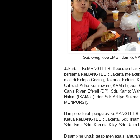
Gathering
KeSEMaT dan KeMA
Jakarta – KeMANGTEER. Beberapa hari y
bersama KeMANGTEER Jakarta melaku
mall di Kelapa Gading, Jakarta. Kali ini,
Cahyadi Adhe Kurniawan (IKAMaT), Sdr. 
Ganis Riyan Efendi (DP), Sdr. Kamto Wah
Hakim (IKAMaT), dan Sdr. Aditya Sukma B
MENPORSI).
Hampir seluruh pengurus KeMANGTEER J
Ketua KeMANGTEER Jakarta, Sdr. Ilham, 
Sdri. Ismi, Sdri. Karunia Kiky, Sdr. Rez
Disamping untuk tetap menjaga silahtura