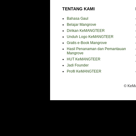
TENTANG KAMI
Bahasa Gaul
Belajar Mangrove
Dirikan KeMANGTEER
Unduh Logo KeMANGTEER
Gratis e-Book Mangrove
Hasil Penanaman dan Pemantauan
Mangrove
HUT KeMANGTEER
Jadi Founder
Profil KeMANGTEER
© KeMA